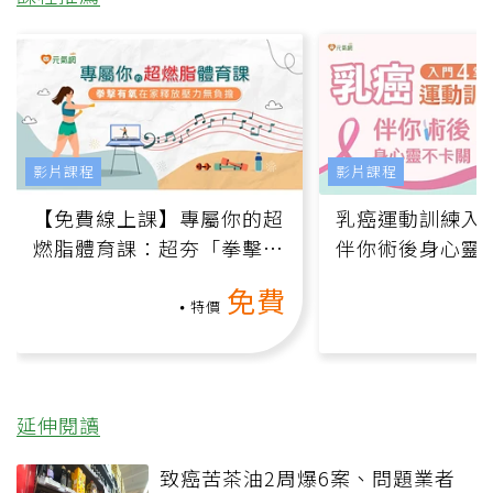
影片課程
影片課程
【免費線上課】專屬你的超
乳癌運動訓練入門
燃脂體育課：超夯「拳擊有
伴你術後身心靈
氧」高壓族在家釋放壓力無
上影音課）
免費
負擔
特價
延伸閱讀
致癌苦茶油2周爆6案、問題業者