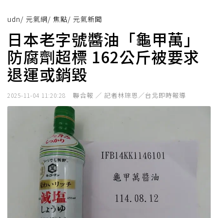
udn
/
元氣網
/
焦點
/
元氣新聞
日本老字號醬油「龜甲萬」
防腐劑超標 162公斤被要求
退運或銷毀
聯合報 ／ 記者林琮恩／台北即時報導
2025-11-04 11:20:28