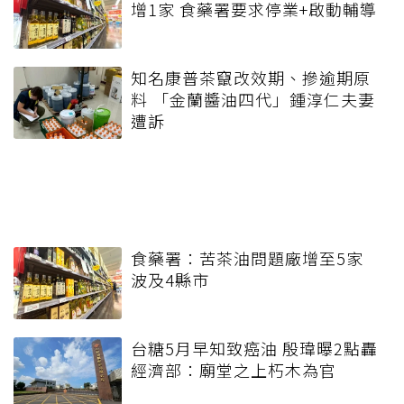
增1家 食藥署要求停業+啟動輔導
知名康普茶竄改效期、摻逾期原
料 「金蘭醬油四代」鍾淳仁夫妻
遭訴
食藥署：苦茶油問題廠增至5家
波及4縣市
台糖5月早知致癌油 殷瑋曝2點轟
經濟部：廟堂之上朽木為官