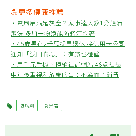
💪更多健康推薦
‧電風扇滿是灰塵？家事達人教1分鐘清
潔法 多加一物還能防髒汙附著
‧45歲男存2千萬提早退休 接信用卡公司
通知「淚回職場」：有錢也碰壁
‧用千元手機、拒絕社群網站 48歲社長
中年後重視和放棄的事：不為面子消費
防腐劑
食藥署