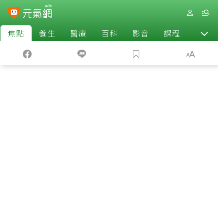
焦點
養生
醫療
百科
影音
課程
退休