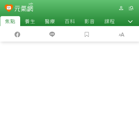
焦點
養生
醫療
百科
影音
課程
退休