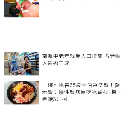
南韓中老年就業人口增加 占勞動
人數逾三成
一碗剉冰害65歲阿伯急洗腎！醫
示警：慢性腎病患吃冰藏4危機、
建議3妙招