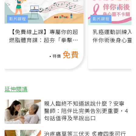
影片課程
影片課程
【免費線上課】專屬你的超
乳癌運動訓練入門
燃脂體育課：超夯「拳擊有
伴你術後身心靈
氧」高壓族在家釋放壓力無
上影音課）
免費
負擔
特價
延伸閱讀
親人臨終不知道該說什麼？安寧
醫師：陪伴比完美告別更重要，4
句話值得及早說出口
治疼痛莫等三伏天 炙療四季可行