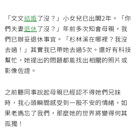
「文文
結婚
了沒？」小女兒已出閣2年。「你
們夫妻
退休
了沒？」年前多次知會母親，我
們已辦妥退休事宜。「杉林溪在哪裡？我沒
去過！」其實我已帶她去過5次。還好有科技
幫忙，她提出的問題都能找出相關的照片或
影像佐證。
之前聽同事說起母親已經認不得她們兄妹
時，我心頭瞬間感受到一股不安的情緒，如
果老媽忘了我們，那麼她的世界將變得何其
孤獨！