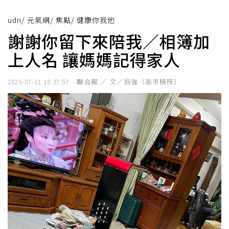
udn
/
元氣網
/
焦點
/
健康你我他
謝謝你留下來陪我／相簿加
上人名 讓媽媽記得家人
聯合報 ／ 文／翁強（高市楠梓）
2025-07-11 10:37:57