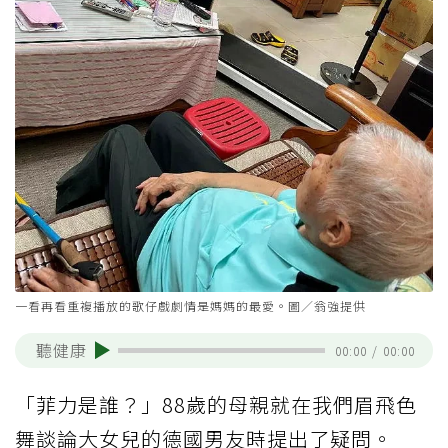
一看再看重複播放的歌仔戲劇情是媽媽的最愛。圖／翁強提供
聽健康
00:00
/
00:00
「菲力是誰？」88歲的母親就在我們眉飛色
舞談論大女兒的德國男友時提出了疑問。