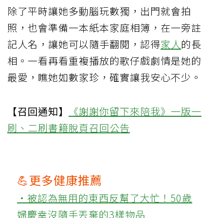
除了平時讓她多動腦玩數獨，出門就會拍
照，也會準備一本紙本家庭相簿，在一旁註
記人名，讓她可以隨手翻閱，認得
家人
的長
相。一看再看重複播放的歌仔戲劇情是她的
最愛，瞧她如數家珍，確實讓我安心不少。
【召回通知】
《謝謝你留下來陪我》一版一
刷、二刷書籍脫頁召回公告
💪更多健康推薦
‧被認為無用的東西反幫了大忙！50歲
婦慶幸沒隨手丟棄的3樣物品