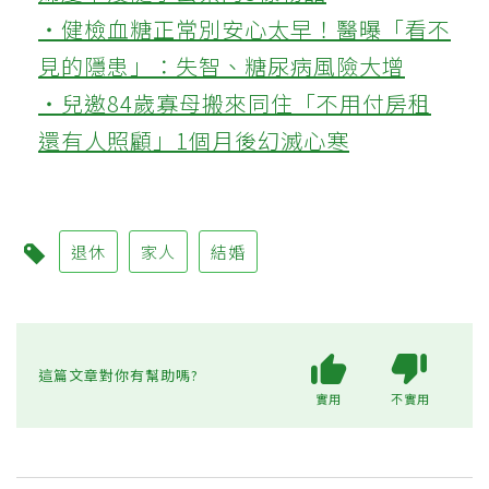
‧健檢血糖正常別安心太早！醫曝「看不
見的隱患」：失智、糖尿病風險大增
‧兒邀84歲寡母搬來同住「不用付房租
還有人照顧」1個月後幻滅心寒
退休
家人
結婚
這篇文章對你有幫助嗎?
實用
不實用