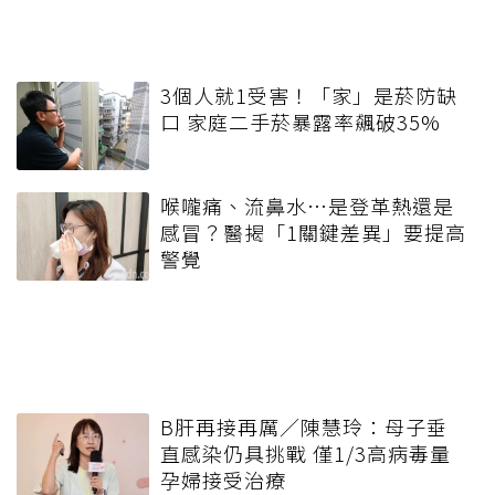
3個人就1受害！「家」是菸防缺
口 家庭二手菸暴露率飆破35%
喉嚨痛、流鼻水⋯是登革熱還是
感冒？醫揭「1關鍵差異」要提高
警覺
B肝再接再厲／陳慧玲：母子垂
直感染仍具挑戰 僅1/3高病毒量
孕婦接受治療