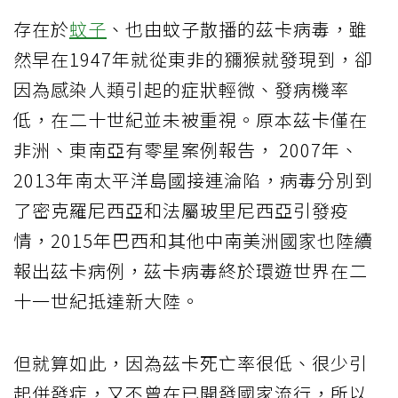
存在於
蚊子
、也由蚊子散播的茲卡病毒，雖
然早在1947年就從東非的獼猴就發現到，卻
因為感染人類引起的症狀輕微、發病機率
低，在二十世紀並未被重視。原本茲卡僅在
非洲、東南亞有零星案例報告， 2007年、
2013年南太平洋島國接連淪陷，病毒分別到
了密克羅尼西亞和法屬玻里尼西亞引發疫
情，2015年巴西和其他中南美洲國家也陸續
報出茲卡病例，茲卡病毒終於環遊世界在二
十一世紀抵達新大陸。
但就算如此，因為茲卡死亡率很低、很少引
起併發症，又不曾在已開發國家流行，所以