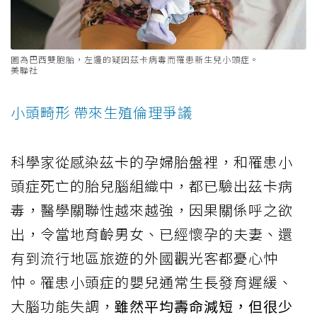
圖為巴西雙胞胎，左邊的疑因茲卡病毒而罹患新生兒小頭症。
美聯社
小頭畸形 帶來生殖倫理爭議
科學家從感染茲卡的孕婦胎盤裡，和罹患小
頭症死亡的胎兒腦組織中，都已驗出茲卡病
毒，醫學關聯性越來越強，因果關係呼之欲
出，令當地育齡男女、已經懷孕的夫妻、還
有到流行地區旅遊的外國觀光客都憂心忡
忡。罹患小頭症的嬰兒通常生長發育遲緩、
大腦功能失調，
雖然平均壽命減短，但很少