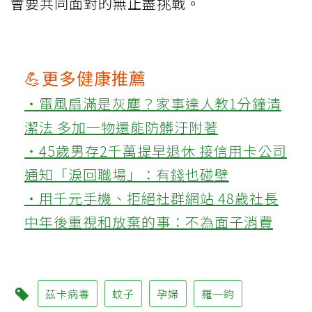
會要共同面對的無止盡挑戰。
💪更多健康推薦
‧電風扇滿是灰塵？家事達人教1分鐘清
潔法 多加一物還能防髒汙附著
‧45歲男存2千萬提早退休 接信用卡公司
通知「淚回職場」：有錢也碰壁
‧用千元手機、拒絕社群網站 48歲社長
中年後重視和放棄的事：不為面子消費
茲卡病毒
蚊子
孕婦
羅一鈞