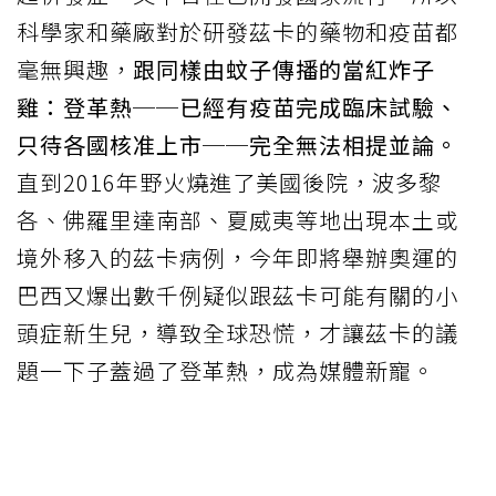
科學家和藥廠對於研發茲卡的藥物和疫苗都
毫無興趣，
跟同樣由蚊子傳播的當紅炸子
雞：登革熱──已經有疫苗完成臨床試驗、
只待各國核准上市──完全無法相提並論。
直到2016年野火燒進了美國後院，波多黎
各、佛羅里達南部、夏威夷等地出現本土或
境外移入的茲卡病例，今年即將舉辦奧運的
巴西又爆出數千例疑似跟茲卡可能有關的小
頭症新生兒，導致全球恐慌，才讓茲卡的議
題一下子蓋過了登革熱，成為媒體新寵。