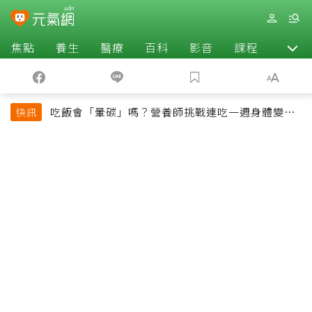
焦點
養生
醫療
百科
影音
課程
退休
吃飯會「暈碳」嗎？營養師挑戰連吃一週身體變化
快訊
揭控制血糖關鍵