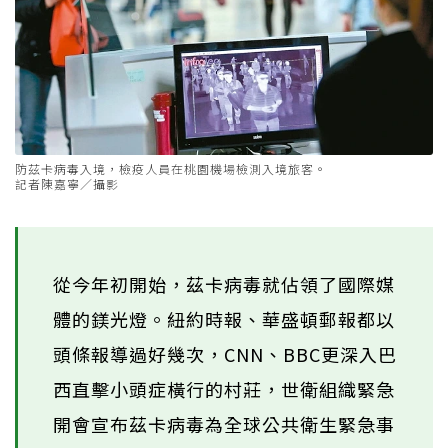
防茲卡病毒入境，檢疫人員在桃園機場檢測入境旅客。
記者陳嘉寧／攝影
從今年初開始，茲卡病毒就佔領了國際媒
體的鎂光燈。紐約時報、華盛頓郵報都以
頭條報導過好幾次，CNN、BBC更深入巴
西直擊小頭症橫行的村莊，世衛組織緊急
開會宣布茲卡病毒為全球公共衛生緊急事