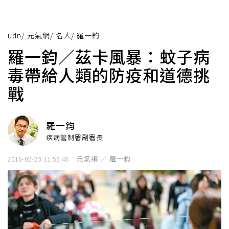
udn
/
元氣網
/
名人
/
羅一鈞
羅一鈞／茲卡風暴：蚊子病
毒帶給人類的防疫和道德挑
戰
羅一鈞
疾病管制署副署長
元氣網 ／ 羅一鈞
2016-02-23 11:56:48