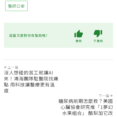
醫師公衛
這篇文章對你有幫助嗎?
實用
不實用
上一篇
沒人想碰的苦工就讓AI
來！鴻海團隊駐醫院找痛
點 用科技讓醫療更有溫
度
下一篇
糖尿病前期怎麼救？美國
心臟協會研究推「1夢幻
水果組合」 酪梨加它改