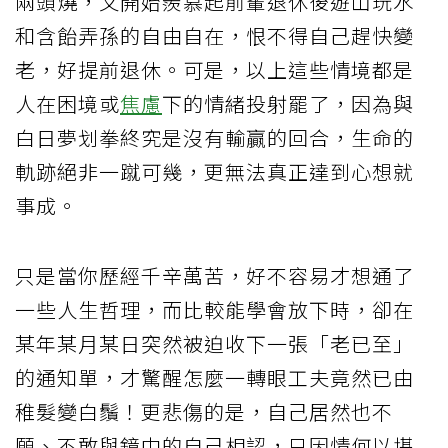
兩頭燒，又開始羨慕起前輩退休後遊山玩水
和含飴弄孫的自由自在，恨不得自己趕快變
老，好提前退休。可是，以上這些情境都是
人在困境或
焦慮
下的情緒投射罷了，因為與
白日夢划拳終究是沒有輸贏的回合，生命的
軌跡絕非一蹴可幾，更無法真正達到心想就
事成。
只是當你歷經千辛萬苦，好不容易才想通了
一些人生哲理，而比較能學會放下時，卻在
某年某月某日突然被迫收下一張「老已至」
的通知單，才驚醒怎麼一轉眼工夫竟然已由
稚髮變白鬚！更悲傷的是，自己居然也不
願、不敢與鏡中的自己相認，只因情何以堪