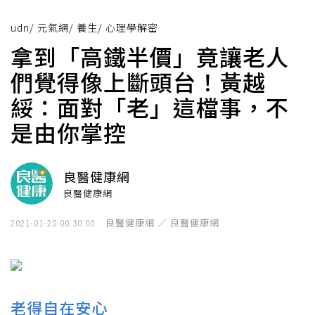
udn
/
元氣網
/
養生
/
心理學解密
拿到「高鐵半價」竟讓老人
們覺得像上斷頭台！黃越
綏：面對「老」這檔事，不
是由你掌控
良醫健康網
良醫健康網
良醫健康網 ／ 良醫健康網
2021-01-20 00:30:00
老得自在安心