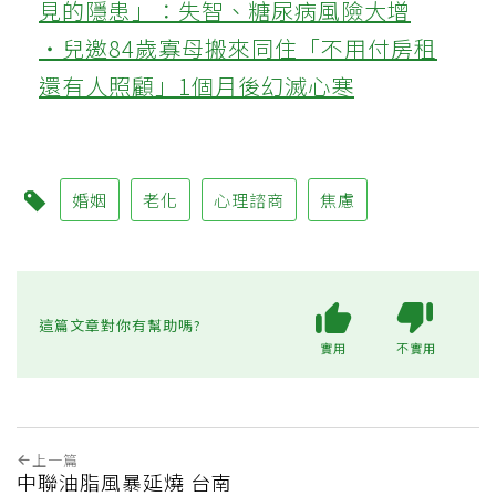
見的隱患」：失智、糖尿病風險大增
‧兒邀84歲寡母搬來同住「不用付房租
還有人照顧」1個月後幻滅心寒
婚姻
老化
心理諮商
焦慮
這篇文章對你有幫助嗎?
實用
不實用
上一篇
中聯油脂風暴延燒 台南