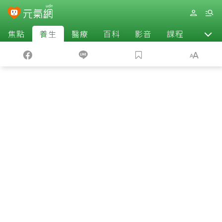
焦點
養生
醫療
百科
影音
課程
退休