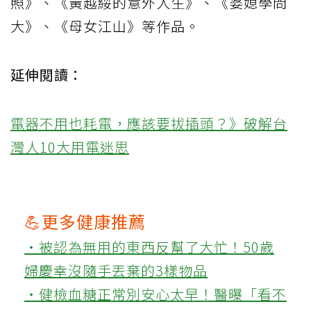
照》、《黃越綏的意外人生》、《婆媳學問
大》、《母女江山》等作品。
延伸閱讀：
電器不用也耗電，應該要拔插頭？》破解台
灣人10大用電迷思
💪更多健康推薦
‧被認為無用的東西反幫了大忙！50歲
婦慶幸沒隨手丟棄的3樣物品
‧健檢血糖正常別安心太早！醫曝「看不