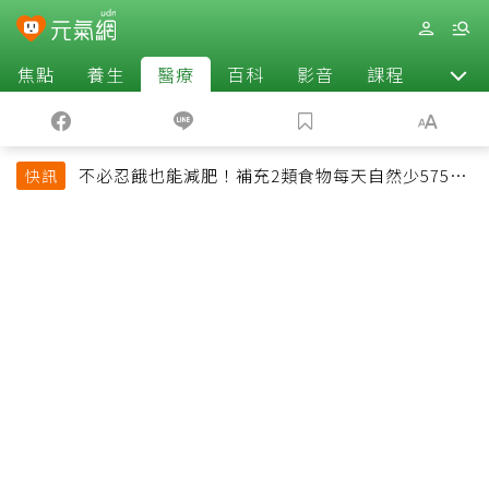
焦點
養生
醫療
百科
影音
課程
退休
不必忍餓也能減肥！補充2類食物每天自然少575大
快訊
卡「還能吃飽飽的」