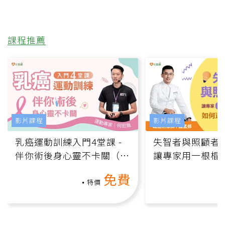
課程推薦
影片課程
影片課程
乳癌運動訓練入門4堂課 -
失智者與照顧者
伴你術後身心靈不卡關（線
讓專家用一根棍
上影音課）
何逆轉退化大腦
免費
課）
特價