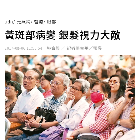
udn
/
元氣網
/
醫療
/
眼部
黃斑部病變 銀髮視力大敵
聯合報 ／ 記者張益華／報導
2017-08-06 11:56:54