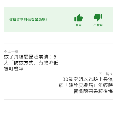
這篇文章對你有幫助嗎?
實用
不實用
上一篇
蚊子持續騷擾超崩潰！6
大「防蚊方式」有效降低
被叮機率
下一篇
30歲空姐以為臉上長濕
疹「確診皮膚癌」年輕時
一習慣釀惡果超後悔