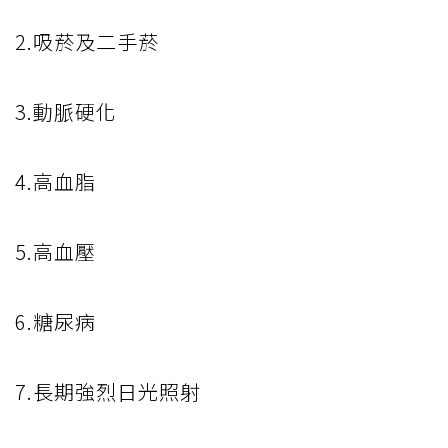
2.吸菸及二手菸
3.動脈硬化
4.高血脂
5.高血壓
6.糖尿病
7.長期強烈日光照射