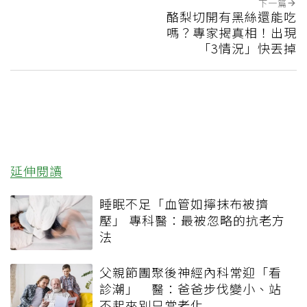
下一篇
酪梨切開有黑絲還能吃
嗎？專家揭真相！出現
「3情況」快丟掉
延伸閱讀
睡眠不足「血管如擰抹布被擠
壓」 專科醫：最被忽略的抗老方
法
父親節團聚後神經內科常迎「看
診潮」 醫：爸爸步伐變小、站
不起來別只當老化