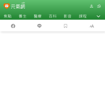
焦點
養生
醫療
百科
影音
課程
退休