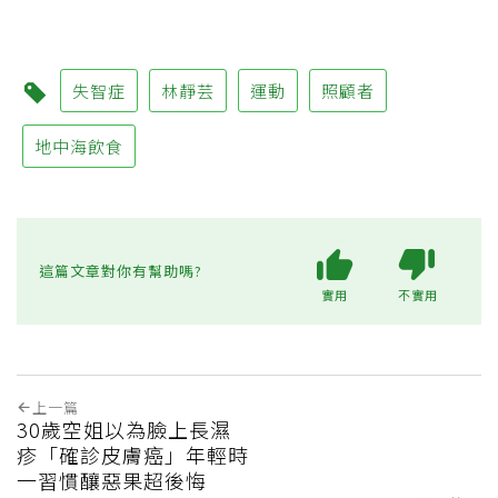
失智症
林靜芸
運動
照顧者
地中海飲食
這篇文章對你有幫助嗎?
實用
不實用
上一篇
30歲空姐以為臉上長濕
疹「確診皮膚癌」年輕時
一習慣釀惡果超後悔