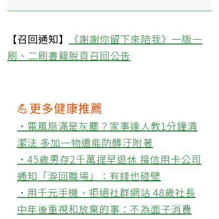
【召回通知】
《謝謝你留下來陪我》一版一
刷、二刷書籍脫頁召回公告
💪更多健康推薦
‧電風扇滿是灰塵？家事達人教1分鐘清
潔法 多加一物還能防髒汙附著
‧45歲男存2千萬提早退休 接信用卡公司
通知「淚回職場」：有錢也碰壁
‧用千元手機、拒絕社群網站 48歲社長
中年後重視和放棄的事：不為面子消費