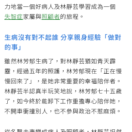
力地當一個好病人及林靜芸學習成為一個
失智症
家屬與
照顧者
的旅程。
生病沒有對不起誰 分享親身經驗「做對
的事」
雖然林芳郁生病了，對林靜芸猶如青天霹
靂，經過五年的照護，林芳郁現在「正在慢
慢回來了」，是她非常重要的幸福陪伴者。
林靜芸半認真半玩笑地說，林芳郁七十五歲
了，如今終於能卸下工作重擔專心陪伴她，
不開車衝撞別人，也不參與政治不惹麻煩。
從名醫夫妻變成病人及照顧者，林靜芸坦然