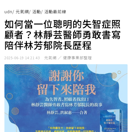
udn
/
元氣網
/
活動
/
活動最前線
如何當一位聰明的失智症照
顧者？林靜芸醫師勇敢書寫
陪伴林芳郁院長歷程
元氣網 ／ 健康事業部整理
2025-06-19 14:21:43