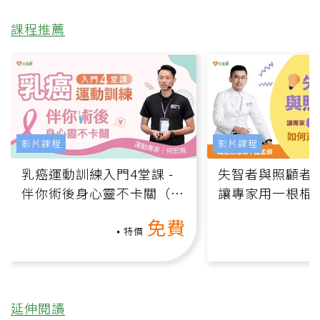
課程推薦
影片課程
影片課程
乳癌運動訓練入門4堂課 -
失智者與照顧者
伴你術後身心靈不卡關（線
讓專家用一根棍
上影音課）
何逆轉退化大腦
免費
課）
特價
延伸閱讀