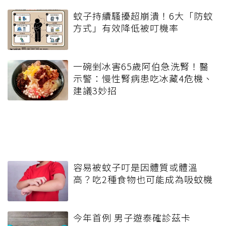
蚊子持續騷擾超崩潰！6大「防蚊
方式」有效降低被叮機率
一碗剉冰害65歲阿伯急洗腎！醫
示警：慢性腎病患吃冰藏4危機、
建議3妙招
容易被蚊子叮是因體質或體溫
高？吃2種食物也可能成為吸蚊機
今年首例 男子遊泰確診茲卡