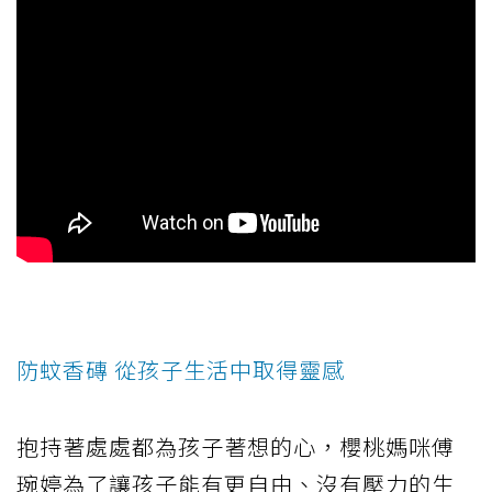
防蚊香磚 從孩子生活中取得靈感
抱持著處處都為孩子著想的心，櫻桃媽咪傅
琬婷為了讓孩子能有更自由、沒有壓力的生