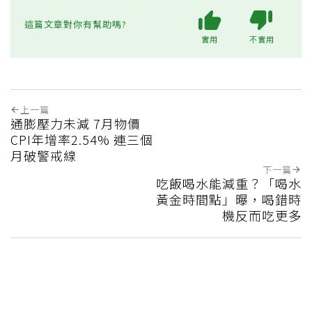
這篇文章對你有幫助嗎?
實用
不實用
上一篇
通膨壓力未減 7月物價
CPI年增率2.54% 連三個
月破警戒線
下一篇
吃飯喝水能減重？「喝水
黃金時間點」曝，喝錯時
機反而吃更多