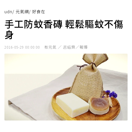
udn
/
元氣網
/
好食在
手工防蚊香磚 輕鬆驅蚊不傷
身
有元氣 ／ 呂紹齊／報導
2016-05-29 00:00:00