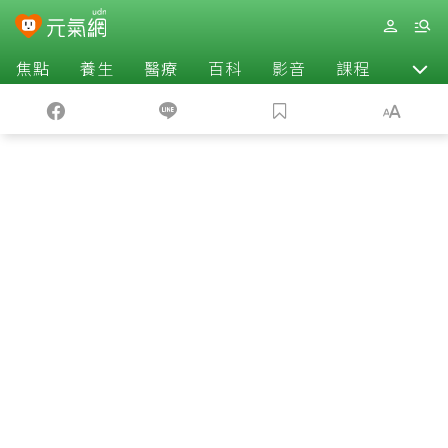
焦點
養生
醫療
百科
影音
課程
退休