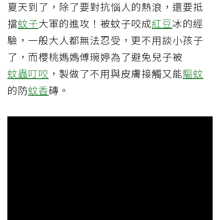
夏天到了，除了要對抗惱人的熱浪，還要抵
擋
蚊子
大軍的進攻！被蚊子咬成
紅豆
冰的經
驗，一般大人都無法忍受，更不用談小孩子
了，而櫻桃媽媽傅琬婷為了避免兒子被
蚊蟲叮咬
，製做了不用與皮膚接觸又能
驅蚊
的防
蚊香
磚。