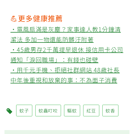
💪更多健康推薦
‧電風扇滿是灰塵？家事達人教1分鐘清
潔法 多加一物還能防髒汙附著
‧45歲男存2千萬提早退休 接信用卡公司
通知「淚回職場」：有錢也碰壁
‧用千元手機、拒絕社群網站 48歲社長
中年後重視和放棄的事：不為面子消費
蚊子
蚊蟲叮咬
驅蚊
紅豆
蚊香