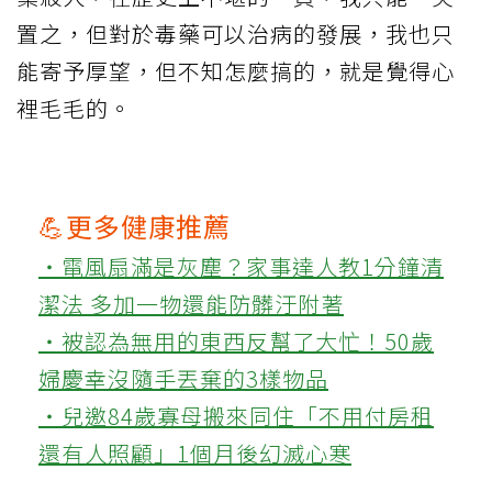
置之，但對於毒藥可以治病的發展，我也只
能寄予厚望，但不知怎麼搞的，就是覺得心
裡毛毛的。
💪更多健康推薦
‧電風扇滿是灰塵？家事達人教1分鐘清
潔法 多加一物還能防髒汙附著
‧被認為無用的東西反幫了大忙！50歲
婦慶幸沒隨手丟棄的3樣物品
‧兒邀84歲寡母搬來同住「不用付房租
還有人照顧」1個月後幻滅心寒