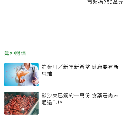
市超過250萬元
延伸閱讀
許金川／新年新希望 健康要有新
思維
默沙東已簽約一萬份 食藥署尚未
通過EUA