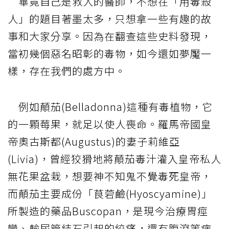
畢竟自己是救人的醫師，不想在「用毒殺
人」的題目著墨太多，只想拿一些有趣的故
事和大家分享。因為在翻查這些史料發現，
當初幾個惡名昭彰的毒物，如今還如夢魘一
樣，存在我們的處方中。
例如顛茄(Belladonna)這種有毒植物，它
的一顆莓果，就足以使人喪命。羅馬帝國皇
帝奧古斯都(Augustus)的妻子莉維亞
(Livia)，曾經狡猾地將顛茄毒汁灌入皇帝私人
無花果盆栽，想要神不知鬼不覺毒死皇帝，
而顛茄主要成份「茛菪鹼(Hyoscyamine)」
所製造的藥品Buscopan，是現今治療胃痙
攣、輸尿管結石引起的絞痛，還有腹瀉等病