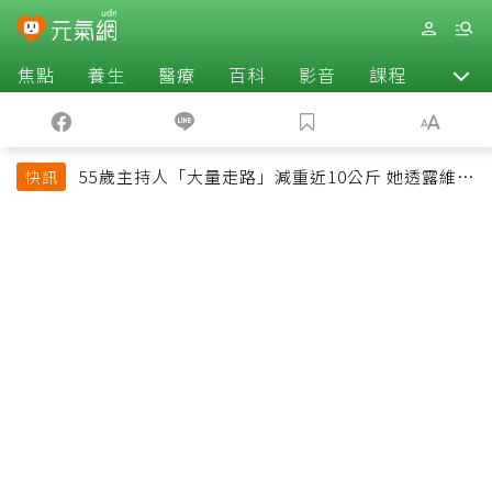
焦點
養生
醫療
百科
影音
課程
退休
55歲主持人「大量走路」減重近10公斤 她透露維持
快訊
十多年習慣心法