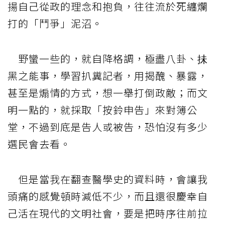
揚自己從政的理念和抱負，往往流於死纏爛
打的「鬥爭」泥沼。
野蠻一些的，就自降格調，極盡八卦、抺
黑之能事，學習扒糞記者，用揭醜、暴露，
甚至是煽情的方式，想一舉打倒政敵；而文
明一點的，就採取「按鈴申告」來對簿公
堂，不過到底是告人或被告，恐怕沒有多少
選民會去看。
但是當我在翻查醫學史的資料時，會讓我
頭痛的感覺頓時減低不少，而且還很慶幸自
己活在現代的文明社會，要是把時序往前拉