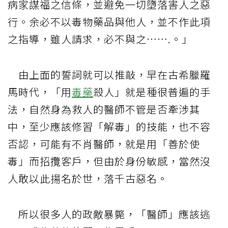
病家謀福之信條，並避免一切墮落害人之惡
行。余必不以毒物藥品與他人，並不作此項
之指導，雖人請求，必不與之…….。」
由上面的誓詞就可以推敲，早在古希臘羅
馬時代，「用
毒藥
殺人」就是種很普遍的手
法，自然身為救人的醫師不管是否牽涉其
中，至少應該修習「解毒」的技能，也不容
否認，可能有不肖醫師，就是用「善於使
毒」而招攬客戶，但由於身份敏感，當然沒
人敢以此揚名於世，落千古惡名。
所以很多人的政敵暴斃，「醫師」應該逃