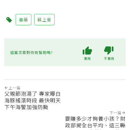
毒藥
蘇上豪
這篇文章對你有幫助嗎?
實用
不實用
上一篇
父親節泡湯了 專家曝白
海豚搖滾時段 最快明天
下午海警加強防颱
下一篇
要賺多少才夠養小孩？財
政部揭全台平均、這三縣