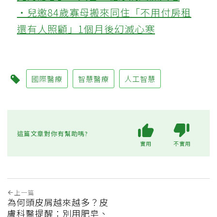
‧兒邀84歲寡母搬來同住「不用付房租
還有人照顧」1個月後幻滅心寒
國際醫療
智慧醫療
人工智慧
這篇文章對你有幫助嗎?
實用
不實用
上一篇
為何頭皮屑越來越多？皮
膚科醫提醒：別用肥皂、