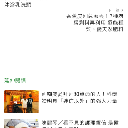
沐浴乳洗頭
下一篇
香蕉皮別急著丟！7種廚
房剩料再利用 還能種
菜、變天然肥料
延伸閱讀
別嘲笑愛拜拜和算命的人！科學
證明具「迷信以外」的強大力量
陳麗琴／看不見的護理價值 是健