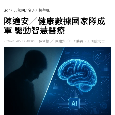
udn
/
元氣網
/
名人
/
精華區
陳適安／健康數據國家隊成
軍 驅動智慧醫療
聯合報 ／ 陳適安／BTC委員、工研院院士
2026-01-05 12:48:00