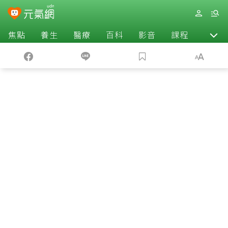
焦點
養生
醫療
百科
影音
課程
退休