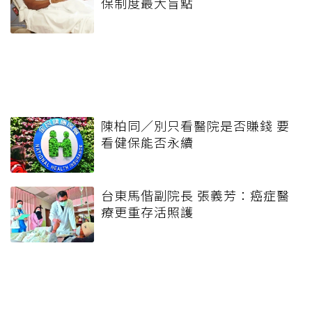
保制度最大盲點
陳柏同／別只看醫院是否賺錢 要
看健保能否永續
台東馬偕副院長 張義芳：癌症醫
療更重存活照護