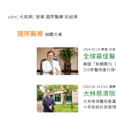
udn
/
元氣網
/
搜尋 國際醫療 的結果
國際醫療
相關文章
2026-02-26 焦點.元
全球最佳醫
美國「新聞周刊（N
明、國際化
250家醫院進行
排行249、17
化程度，評選結
資料透明度，讓
2026-02-14 ESG
大林慈濟院
向，第一是參考
受，第三為醫院
大林慈濟醫院是
爬樓梯、推
者回報血糖控制
十年前統計就發
醫院國際連結程
位投身雲嘉南地
明度與國際連結