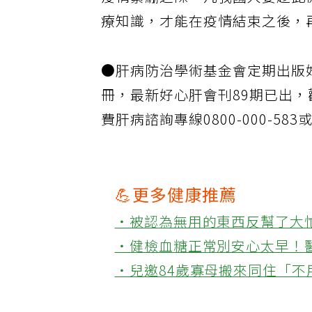
疫情緊繃之際，凡我國人要趁此
療知識，才能在疫情結束之後，
●肝病防治學術基金會定期出版
冊，最新好心肝會刊89期已出
費肝病諮詢專線0800-000-58
💪更多健康推薦
‧被認為無用的東西反幫了大
‧健檢血糖正常別安心太早！
‧兒邀84歲寡母搬來同住「