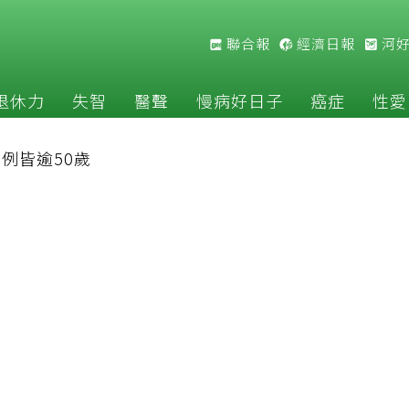
聯合報
經濟日報
河
退休力
失智
醫聲
慢病好日子
癌症
性愛
9例皆逾50歲