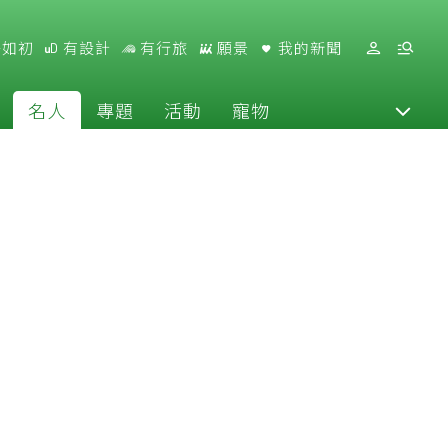
好如初
有設計
有行旅
願景
我的新聞
名人
專題
活動
寵物