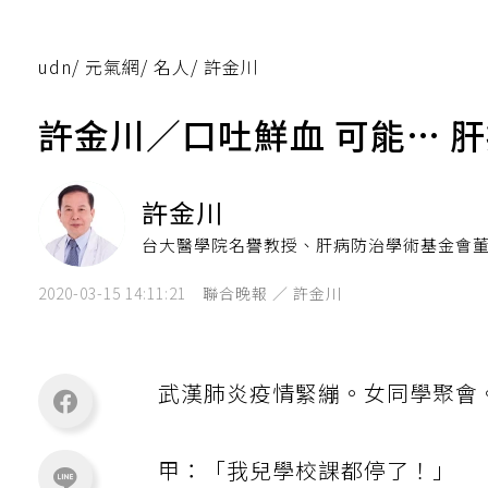
udn
/
元氣網
/
名人
/
許金川
許金川／口吐鮮血 可能… 
許金川
台大醫學院名譽教授、肝病防治學術基金會
2020-03-15 14:11:21
聯合晚報 ／ 許金川
武漢肺炎疫情緊繃。女同學聚會
甲：「我兒學校課都停了！」