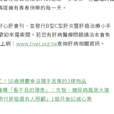
機會注意自己及家人的健康，多吸收一些正確的
再度擁有青春快樂的每一天。
好心肝會刊、並發行B型C型肝炎暨肝癌治療小手
，歡迎來電索閱。若您有肝病醫療問題請洽本會免
3或上網：
www.liver.org.tw
查詢肝病相關資訊。
忙！50歲婦慶幸沒隨手丟棄的3樣物品
醫曝「看不見的隱患」：失智、糖尿病風險大增
不用付房租還有人照顧」1個月後幻滅心寒