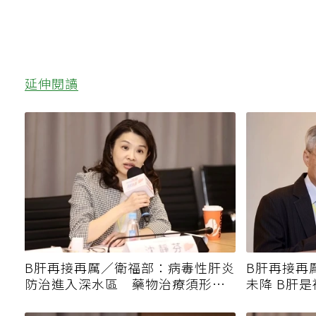
延伸閱讀
B肝再接再厲／衛福部：病毒性肝炎
B肝再接再
防治進入深水區 藥物治療須形成
未降 B肝
共識