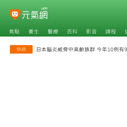
焦點
養生
醫療
百科
影音
課程
日本腦炎威脅中高齡族群 今年10例有
快訊