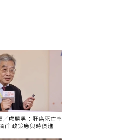
厲／盧勝男：肝癌死亡率
是禍首 政策應與時俱進