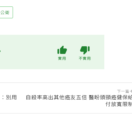
師公衛
?
實用
不實用
下一篇
醒：別用
自殺率高出其他癌友五倍 醫盼頭頸癌健保
付放寬限