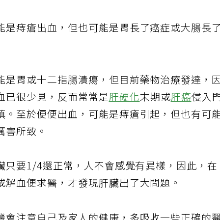
能是痔瘡出血，但也可能是胃長了癌症或大腸長
能是胃或十二指腸潰瘍，但目前藥物治療發達，
血已很少見，反而常常是
肝硬化
末期或
肝癌
侵入
慎。至於便便出血，可能是痔瘡引起，但也有可
厲害所致。
臟只要1/4還正常，人不會感覺有異樣，因此，在
或解血便求醫，才發現肝臟出了大問題。