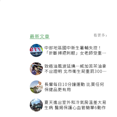
醫
看更多
最新文章
中部地區國中新生暑輔失控！
「折斷掃把刺眼」女老師受重傷
恐失明
致癌油風波延燒…威加苦茶油拿
不出證明 北市衛生局重罰300萬
元
長輩每日10分鐘運動 比買任何
保健品更有用
夏天進出室外和冷氣房溫差大易
生病 醫揭保護心血管簡單6動作