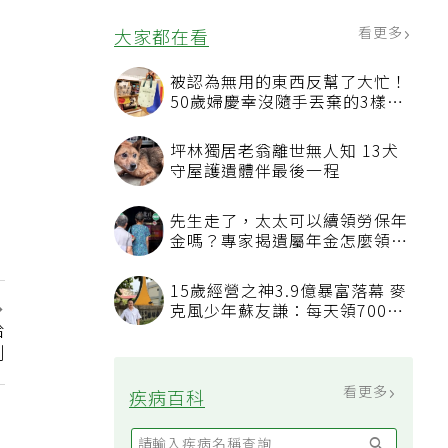
看更多
大家都在看
被認為無用的東西反幫了大忙！
50歲婦慶幸沒隨手丟棄的3樣物
品
坪林獨居老翁離世無人知 13犬
守屋護遺體伴最後一程
先生走了，太太可以續領勞保年
金嗎？專家揭遺屬年金怎麼領，
看順位還要看資格
15歲經營之神3.9億暴富落幕 麥
克風少年蘇友謙：每天領700元
給
過日子
制
看更多
疾病百科