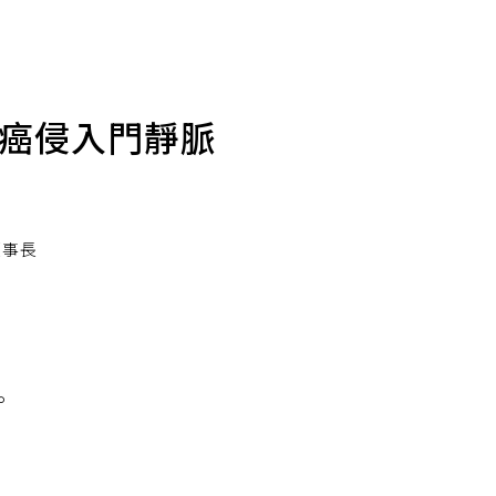
肝癌侵入門靜脈
董事長
。