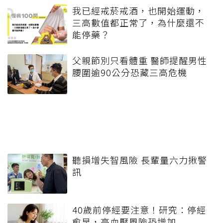
我已經戒菸戒酒，也開始運動，
三高數值都正常了，為什麼還不
能停藥？
父親節別只看體重 醫師提醒男性
腰圍逾90公分恐藏三高危機
聽損增失智風險 長輩量六力揪警
訊
40歲前停經要注意！研究：停經
愈早，高血壓風險恐增加