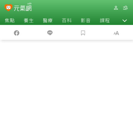
焦點
養生
醫療
百科
影音
課程
退休