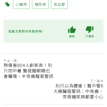
心臟病
糖尿病
高血壓
這篇文章對你有幫助嗎?
實用
不實用
上一篇
熱傷害804人創新高！別
只防中暑 醫提醒眼睛也
會曬傷、半夜痛醒是警訊
下一篇
別只以為腰痠！醫示警6
大胰臟癌警訊：中背痛、
突發糖尿病都要小心