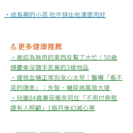
‧成長期的小孩 吃牛排比吃漢堡肉好
💪更多健康推薦
‧被認為無用的東西反幫了大忙！50歲
婦慶幸沒隨手丟棄的3樣物品
‧健檢血糖正常別安心太早！醫曝「看不
見的隱患」：失智、糖尿病風險大增
‧兒邀84歲寡母搬來同住「不用付房租
還有人照顧」1個月後幻滅心寒