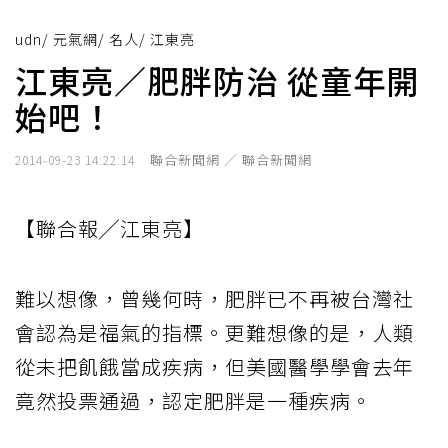
udn
/
元氣網
/
名人
/
江東亮
江東亮／肥胖防治 從童年開
始吧！
聯合新聞網 ／ 聯合新聞網
2014-09-23 14:22:14
【聯合報╱江東亮】
難以想像，曾幾何時，肥胖已不再被台灣社
會認為是福氣的指標。更難想像的是，人類
從未把飢餓當成疾病，但美國醫學學會去年
竟然投票通過，認定肥胖是一種疾病。