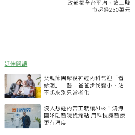
政部揭全台平均、這三縣
市超過250萬元
延伸閱讀
父親節團聚後神經內科常迎「看
診潮」 醫：爸爸步伐變小、站
不起來別只當老化
沒人想碰的苦工就讓AI來！鴻海
團隊駐醫院找痛點 用科技讓醫療
更有溫度