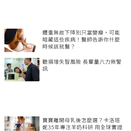
體重無故下降別只當變瘦，可能
暗藏這些疾病！醫師告訴你什麼
時候該就醫？
聽損增失智風險 長輩量六力揪警
訊
寶寶離開母乳後怎麼選？卡洛塔
妮35年專注羊奶科研 用全球實證