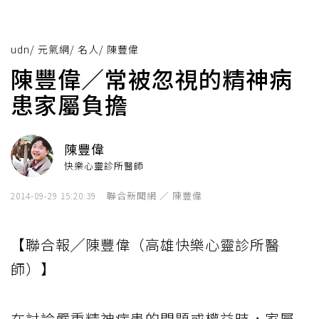
udn
/
元氣網
/
名人
/
陳豐偉
陳豐偉／常被忽視的精神病
患家屬負擔
陳豐偉
快樂心靈診所醫師
聯合新聞網 ／ 陳豐偉
2014-09-29 15:20:39
【聯合報╱陳豐偉（高雄快樂心靈診所醫
師）】
在討論嚴重精神病患的問題或權益時，家屬