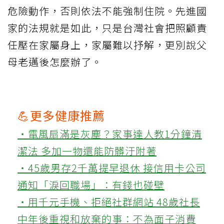
危險動作，否則依法不能強制住院。先進國
家的法規就是如此，只是台灣社會把照顧責
任壓在家屬身上，家屬難以抒解，更別說父
母老邁後怎麼辦了。
💪更多健康推薦
‧電風扇滿是灰塵？家事達人教1分鐘清
潔法 多加一物還能防髒汙附著
‧45歲男存2千萬提早退休 接信用卡公司
通知「淚回職場」：有錢也碰壁
‧用千元手機、拒絕社群網站 48歲社長
中年後重視和放棄的事：不為面子消費