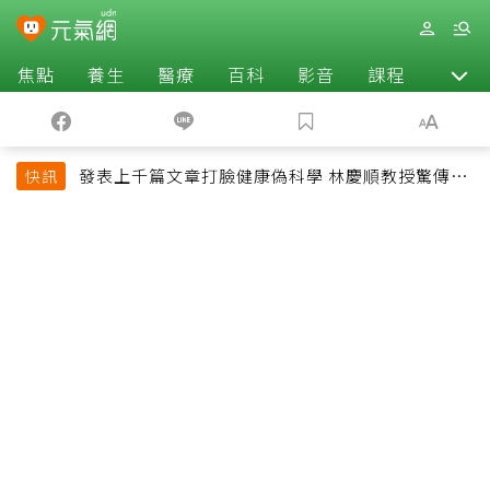
焦點
養生
醫療
百科
影音
課程
退休
發表上千篇文章打臉健康偽科學 林慶順教授驚傳意
快訊
外過世