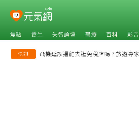
焦點
養生
失智論壇
醫療
百科
影音
飛機延誤還能去逛免稅店嗎？旅遊專
快訊