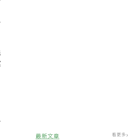
該
尺
能
運
日
八
看更多
最新文章