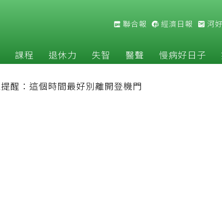
聯合報
經濟日報
河
課程
退休力
失智
醫聲
慢病好日子
家提醒：這個時間最好別離開登機門