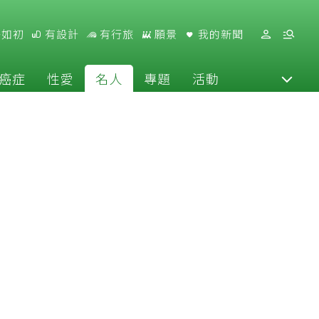
好如初
有設計
有行旅
願景
我的新聞
癌症
性愛
名人
專題
活動