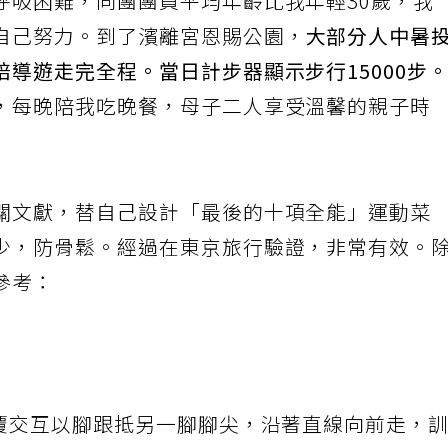
呼吸困難，同團團員平均年齡比我年輕30歲，我
自己努力。到了濱離宮恩賜公園，
大部分人中暑
導遊走完全程。當日計步器顯示步行15000步
，每晚陪我吃晚餐，母子二人享受溫馨的親子時
關文獻，替自己設計「最後的十項全能」運動菜
少，防骨鬆。經過在東京旅行驗證，非常有效。
參考：
覆交互以腳跟抵另一腳腳尖，沿著直線向前走，