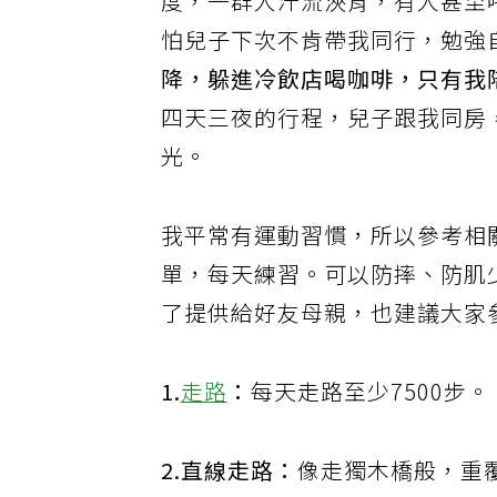
度，一群人汗流浹背，有人甚至
怕兒子下次不肯帶我同行，勉強
降，躲進冷飲店喝咖啡，只有我陪
四天三夜的行程，兒子跟我同房
光。
我平常有運動習慣，所以參考相
單，每天練習。可以防摔、防肌
了提供給好友母親，也建議大家
1.
走路
：
每天走路至少7500步。
2.直線走路：
像走獨木橋般，重