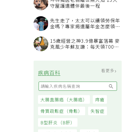
坪林獨居老翁離世無人知 13犬
守屋護遺體伴最後一程
先生走了，太太可以續領勞保年
站
金嗎？專家揭遺屬年金怎麼領，
看順位還要看資格
15歲經營之神3.9億暴富落幕 麥
克風少年蘇友謙：每天領700元
過日子
看更多
疾病百科
全
大腸直腸癌（大腸癌）
痔瘡
骨質疏鬆症（骨鬆）
失智症
B型肝炎（B肝）