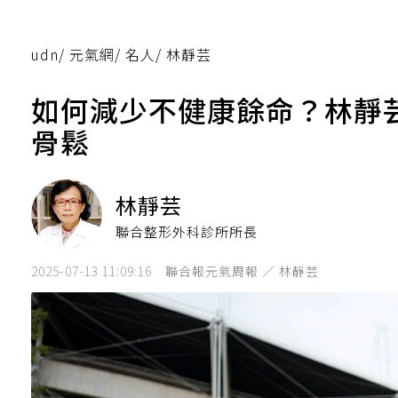
udn
/
元氣網
/
名人
/
林靜芸
如何減少不健康餘命？林靜
骨鬆
林靜芸
聯合整形外科診所所長
2025-07-13 11:09:16
聯合報元氣周報 ／ 林靜芸