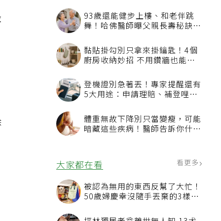
93歲還能健步上樓、和老伴跳
投
舞！哈佛醫師曝父親長壽秘訣：
。
沒吃保健品也不追養生潮
黏貼掛勾別只拿來掛鑰匙！4個
廚房收納妙招 不用鑽牆也能省
空間
登機證別急著丟！專家提醒還有
5大用途：申請理賠、補登哩程
都用得到
體重無故下降別只當變瘦，可能
除
暗藏這些疾病！醫師告訴你什麼
時候該就醫？
看更多
大家都在看
被認為無用的東西反幫了大忙！
50歲婦慶幸沒隨手丟棄的3樣物
品
訓