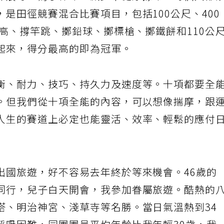
伸展等。為了保命，減少不健康餘命，每個人都
是田徑競賽混合比賽項目，包括100公尺、400
跳高、撐竿跳、擲鉛球、擲標槍、擲鐵餅和110公
起來，得分最高的即為冠軍。
衡、耐力、技巧、持久力及速度等。十項都要全
。但我們從十項全能的內容，可以想像揣摩，跟
人生的賽道上必定也能靈活、效率、輕鬆的應付
出國旅遊，好不容易去年終於等來機會。46歲的
同行，兒子白天開會，我參加眷屬旅遊。酷熱的
塔、明治神宮、淺草寺等名勝。當日氣溫熱到34