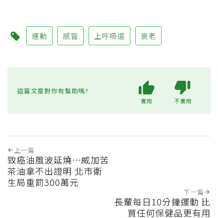
運動
感冒
上呼吸道
衰老
這篇文章對你有幫助嗎?
實用
不實用
上一篇
致癌油風波延燒…威加苦
茶油拿不出證明 北市衛
生局重罰300萬元
下一篇
長輩每日10分鐘運動 比
買任何保健品更有用