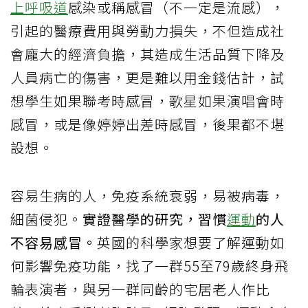
上呼吸道
感染或稱感冒（不一定是流感），
引起的醫療費用與勞動力損失，不但造成社
會龐大的經濟負擔，其造成生活品質下降及
人員病亡的傷害，更是難以用金錢估計，試
想學生如果聯考時感冒，歌星如果演唱會時
感冒，或是像婷婷出差時感冒，後果都不堪
設想。
容易生病的人，免疫系統衰弱，易被病毒，
細菌侵犯。
實證醫學的研究，習慣
運動
的人
不容易感冒。
英國的科學家想要了解運動如
何影響免疫功能，找了一群55至79歲終身飛
輪表演者，與另一群同齡的宅居老人作比