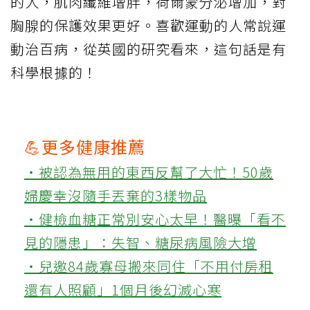
的人，肌肉纖維增胖，荷爾蒙分泌增加，對
胸腺的保護效果更好。喜歡運動的人常說運
動治百病，從英國的研究看來，這句話是有
科學根據的！
💪更多健康推薦
‧被認為無用的東西反幫了大忙！50歲
婦慶幸沒隨手丟棄的3樣物品
‧健檢血糖正常別安心太早！醫曝「看不
見的隱患」：失智、糖尿病風險大增
‧兒邀84歲寡母搬來同住「不用付房租
還有人照顧」1個月後幻滅心寒