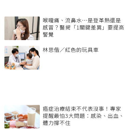
喉嚨痛、流鼻水⋯是登革熱還是
感冒？醫揭「1關鍵差異」要提高
警覺
林思偕／紅色的玩具車
癌症治療結束不代表沒事！專家
提醒最怕3大問題：感染、出血、
體力撐不住