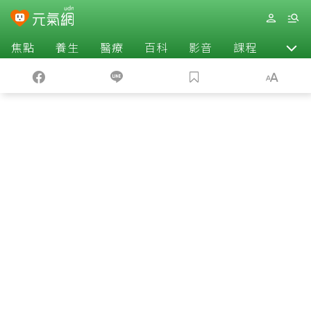
焦點
養生
醫療
百科
影音
課程
退休