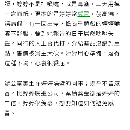
調，婷婷不是打噴嚏，就是鼻塞，二天用掉
一盒面紙，更糟的是婷婷常
感冒
，發高燒，
請病假。有一回出差，擔崗重頭戲的婷婷喉
嚨不舒服，輪到她報告的日子居然吵啞失
聲。同行的人上台代打，介紹產品沒講到重
點，售價被買主大砍。婷婷用心準備，落得
這種下場，心裏很委屈。
辦公室裏坐在婷婷隔壁的同事；幾乎不曾感
冒。比婷婷晚進公司，業績獎金卻是婷婷的
二倍。婷婷很羨慕，想要知道如何避免感
冒。