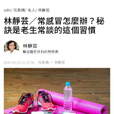
udn
/
元氣網
/
名人
/
林靜芸
林靜芸／常感冒怎麼辦？秘
訣是老生常談的這個習慣
林靜芸
聯合整形外科診所所長
元氣網 ／ 林靜芸
2018-04-26 11:19:58