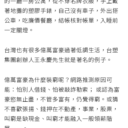
的一廳一房公寓，從不穿名牌衣服，手上戴
著地攤的塑膠手錶，自己沒有車子，外出搭
公車，吃廉價餐廳，結帳核對帳單，入睡前
一定關燈。
台灣也有很多億萬富豪過著低調生活，台塑
集團創辦人王永慶先生就是著名的例子。
億萬富豪為什麼裝窮呢？網路推測原因可
能：怕別人借錢、怕被敲詐勒索； 或認為富
豪慾無止盡，不管多富有，仍覺得窮。或猜
不喜歡張揚、錢押在不動產，事業，股票，
叫窮是缺現金、叫窮才能融入一般領薪階