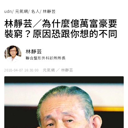
udn
/
元氣網
/
名人
/
林靜芸
林靜芸／為什麼億萬富豪要
裝窮？原因恐跟你想的不同
林靜芸
聯合整形外科診所所長
元氣網 ／ 林靜芸
2018-04-07 16:38:00