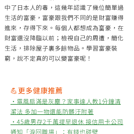
中了日本人的毒，這幾年認識了幾位簡單過
生活的富豪，富豪跟我們不同的是財富賺得
進來，存得下來。每個人都想成為畗豪，在
財富還沒降臨以前；檢視自己的周遭，簡化
生活，排除屋子裏多餘物品。學習富豪裝
窮，說不定真的可以變富豪呢！
💪更多健康推薦
‧電風扇滿是灰塵？家事達人教1分鐘清
潔法 多加一物還能防髒汙附著
‧45歲男存2千萬提早退休 接信用卡公司
通知「淚回職場」：有錢也碰壁