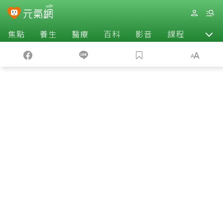
焦點
養生
醫療
百科
影音
課程
退休