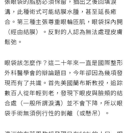
張眼袋的脂肪必須保留，抽出之後回填淚
溝，此種術式可能結膜水腫，甚至延長癒
合。第三種主張尊重眼輪匝肌，眼袋採內開
（經由結膜）。反對的人認為無法處理皮膚
鬆弛。
眼袋該怎麼作？這二十年來一直是國際整形
外科醫學會的辯論題目，今年卻因為幾項發
現而有了共識。首先美國蘭布斯教授，追踪
數百人從年輕到老，發現下眼皮與臉頰的結
合處（一般所謂淚溝）並不會下降，所以眼
袋手術無須例行性的剝離（或懸吊）。