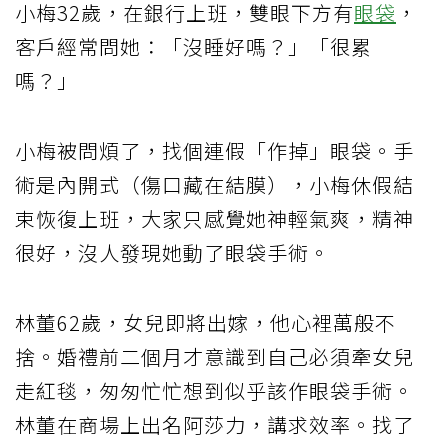
小梅32歲，在銀行上班，雙眼下方有
眼袋
，
客戶經常問她：「沒睡好嗎？」「很累
嗎？」
小梅被問煩了，找個連假「作掉」眼袋。手
術是內開式（傷口藏在結膜），小梅休假結
束恢復上班，大家只感覺她神輕氣爽，精神
很好，沒人發現她動了眼袋手術。
林董62歲，女兒即將出嫁，他心裡萬般不
捨。婚禮前二個月才意識到自己必須牽女兒
走紅毯，匆匆忙忙想到似乎該作眼袋手術。
林董在商場上出名阿莎力，講求效率。找了