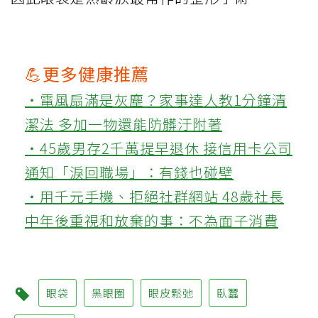
💪更多健康推薦
‧電風扇滿是灰塵？家事達人教1分鐘清
潔法 多加一物還能防髒汙附著
‧45歲男存2千萬提早退休 接信用卡公司
通知「淚回職場」：有錢也碰壁
‧用千元手機、拒絕社群網站 48歲社長
中年後重視和放棄的事：不為面子消費
眼袋
黑眼圈
眼皮鬆弛
臥蠶