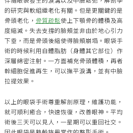
伴隨眼袋發生的淚溝以及中臉鬆弛，解剖學
的研究與軟組織老化有關。但是更關鍵的是
骨頭老化，
骨質疏鬆
使上下顎骨的體積及高
度縮減。失去支撐的臉頰並非由於地心引力
下垂，而是骨頭後縮使得臉頰崩塌。眼袋手
術的時候利用自體脂肪（身體其它部位）作
深層綿密注射。一方面補充骨頭體積，再者
幹細胞促進再生，可以撫平淚溝，並有中臉
拉提效果。
以上的眼袋手術尊重解剖原理，維護功能，
就可順利癒合，快速恢復，改善眼神。平均
術後三天可以見人，一星期可以重回社交。
因此眼袋是熟齡族最常作的整形手術。