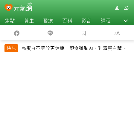
焦點
養生
醫療
百科
影音
課程
退休
高蛋白不等於更健康！即食雞胸肉、乳清蛋白藏陷
快訊
阱 醫提醒「這類人」尤其要小心