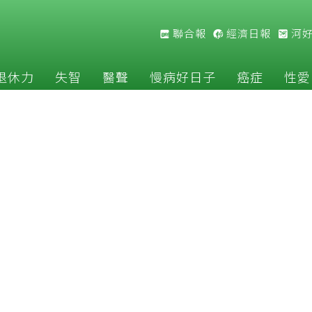
聯合報
經濟日報
河
退休力
失智
醫聲
慢病好日子
癌症
性愛