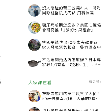
容
稱
曾
人