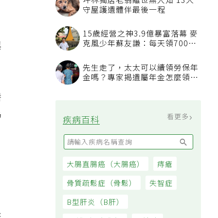
，
與
養
為
，