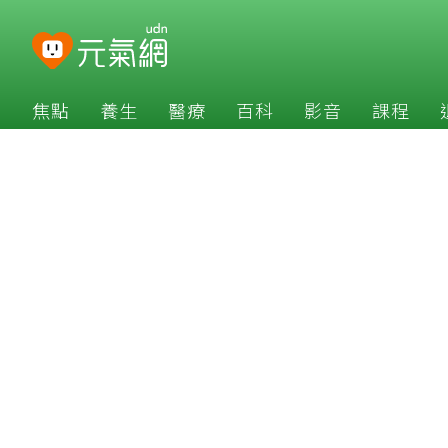
焦點
養生
醫療
百科
影音
課程