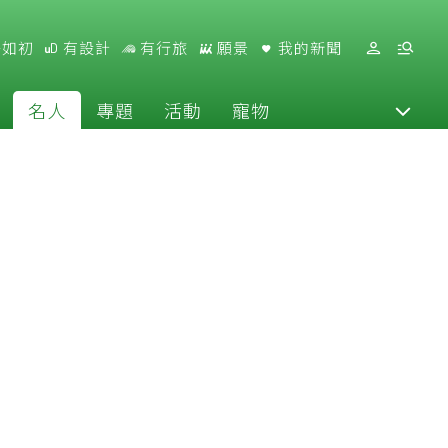
好如初
有設計
有行旅
願景
我的新聞
名人
專題
活動
寵物