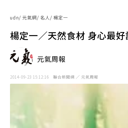
udn
/
元氣網
/
名人
/
楊定一
楊定一／天然食材 身心最好
元氣周報
2014-09-23 15:12:16
聯合新聞網 ／ 元氣周報