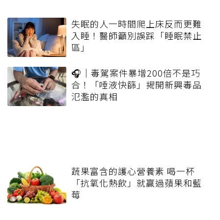
失眠的人一時間爬上床反而更難
入睡！醫師籲別誤踩「睡眠禁止
區」
🎧｜毒駕案件暴增200倍不是巧
合！「唾液快篩」揭開新興毒品
氾濫的真相
蔬果富含的護心營養素 喝一杯
「抗氧化熱飲」就贏過蘋果和藍
莓