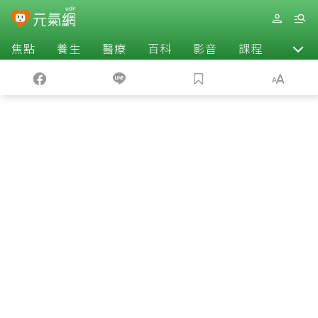
焦點
養生
醫療
百科
影音
課程
退休