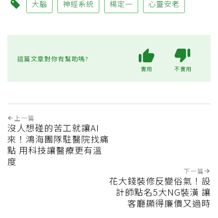
大腦
神經系統
楊定一
心靈安老
這篇文章對你有幫助嗎?
實用
不實用
上一篇
沒人想碰的苦工就讓AI
來！鴻海團隊駐醫院找痛
點 用科技讓醫療更有溫
度
下一篇
花大錢裝修反變俗氣！設
計師點名5大NG裝潢 讓
客廳顯得廉價又過時