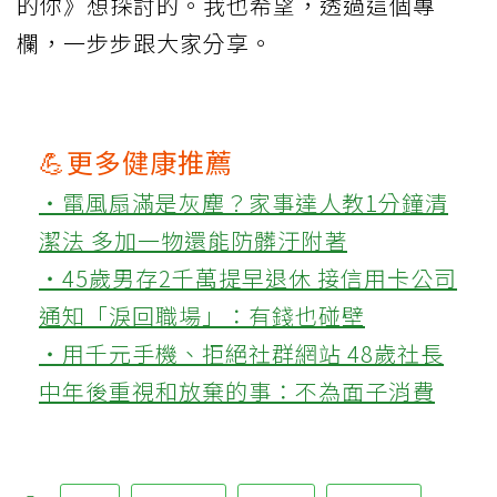
的你》想探討的。我也希望，透過這個專
欄，一步步跟大家分享。
💪更多健康推薦
‧電風扇滿是灰塵？家事達人教1分鐘清
潔法 多加一物還能防髒汙附著
‧45歲男存2千萬提早退休 接信用卡公司
通知「淚回職場」：有錢也碰壁
‧用千元手機、拒絕社群網站 48歲社長
中年後重視和放棄的事：不為面子消費