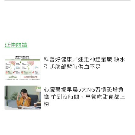
延伸閱讀
科普好健康／迷走神經暈厥 缺水
引起腦部暫時供血不足
心臟醫揭早晨5大NG習慣恐增負
擔 忙到沒時間、早餐吃甜食都上
榜