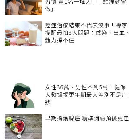
習慣 第1名一堆人中「頭痛就會
做」
癌症治療結束不代表沒事！專家
提醒最怕3大問題：感染、出血、
體力撐不住
女性36萬、男性不到5萬！健保
大數據揭更年期最大差別不是症
狀
早期攝護腺癌 精準消融預後更佳