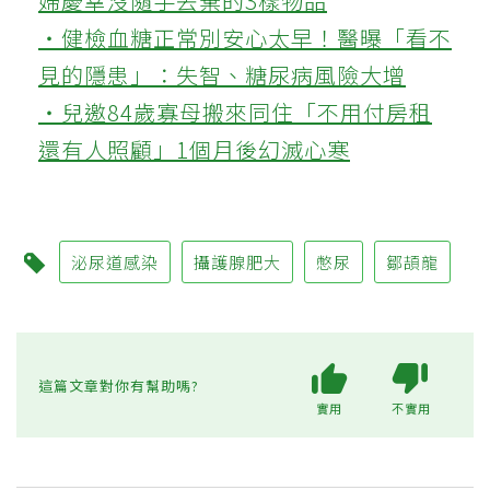
婦慶幸沒隨手丟棄的3樣物品
‧健檢血糖正常別安心太早！醫曝「看不
見的隱患」：失智、糖尿病風險大增
‧兒邀84歲寡母搬來同住「不用付房租
還有人照顧」1個月後幻滅心寒
泌尿道感染
攝護腺肥大
憋尿
鄒頡龍
這篇文章對你有幫助嗎?
實用
不實用