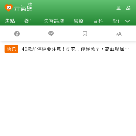
焦點
養生
失智論壇
醫療
百科
影音
40歲前停經要注意！研究：停經愈早，高血壓風險
快訊
恐增加