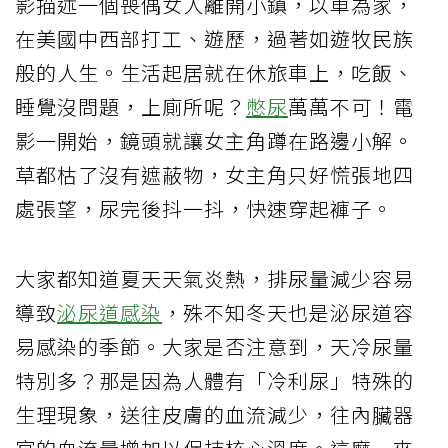
影描述一個喪偶女人離開小鎮，以車為家，
在美國中西部打工、遊歷，過著如遊牧民族
般的人生。生活起居就在休旅車上，吃飯、
睡覺沒問題，上廁所呢？
憋尿
萬萬不可！電
影一開始，鏡頭就讓女主角蹲在路邊小解。
草都枯了沒有遮蔽物，女主角只好慌張地四
處張望，尿完後抖一抖，快速穿起褲子。
大家都知道夏天天氣炎熱，排尿量減少容易
導致
泌尿道感染
，殊不知冬天也是泌尿道容
易感染的季節。大家是否注意到，天冷尿量
特別多？那是因為人體有「冷利尿」特殊的
生理現象，送往皮膚的血流減少，往內臟器