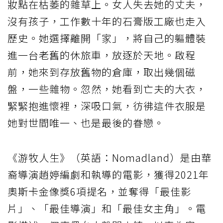
妝點在枯萎的雜草上。女人失去她的丈夫，
沒有孩子，工作數十年的石膏版工廠也走入
歷史。她選擇離開「家」，將自己的軀體裝
進一台老舊的休旅車，放逐於天地。啟程
前，她來到存放舊物的倉庫，取出幾個磁
盤，一些雜物。忽然，她看到亡夫的大衣，
緊緊抱進懷裡，深吸口氣，彷彿這件衣服是
她對世間唯一、也是最後的眷戀。
《游牧人生》（英語：Nomadland）是由華
裔導演趙婷編劇和執導的電影，獲得2021年
奧斯卡金像獎6項提名，並奪得「最佳影
片」、「最佳導演」和「最佳女主角」。電