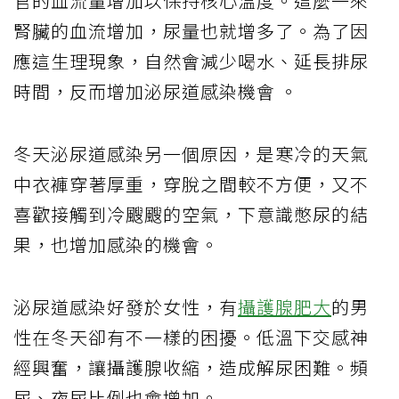
官的血流量增加以保持核心溫度。這麼一來
腎臟的血流增加，尿量也就增多了。為了因
應這生理現象，自然會減少喝水、延長排尿
時間，反而增加泌尿道感染機會 。
冬天泌尿道感染另一個原因，是寒冷的天氣
中衣褲穿著厚重，穿脫之間較不方便，又不
喜歡接觸到冷颼颼的空氣，下意識憋尿的結
果，也增加感染的機會。
泌尿道感染好發於女性，有
攝護腺肥大
的男
性在冬天卻有不一樣的困擾。低溫下交感神
經興奮，讓攝護腺收縮，造成解尿困難。頻
尿、夜尿比例也會增加。