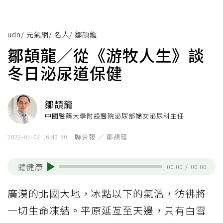
udn
/
元氣網
/
名人
/
鄒頡龍
鄒頡龍／從《游牧人生》談
冬日泌尿道保健
鄒頡龍
中國醫藥大學附設醫院泌尿部婦女泌尿科主任
聯合報 ／ 鄒頡龍
2022-01-02 16:49:30
聽健康
00:00
/
00:00
廣漠的北國大地，冰點以下的氣溫，彷彿將
一切生命凍結。平原延亙至天邊，只有白雪