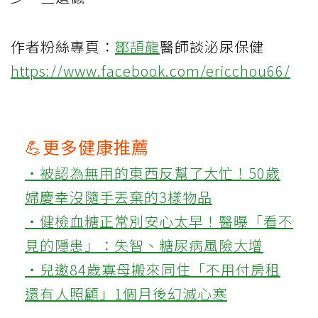
作者粉絲專頁：
鄒頡龍
醫師談泌尿保健
https://www.facebook.com/ericchou66/
💪更多健康推薦
‧被認為無用的東西反幫了大忙！50歲
婦慶幸沒隨手丟棄的3樣物品
‧健檢血糖正常別安心太早！醫曝「看不
見的隱患」：失智、糖尿病風險大增
‧兒邀84歲寡母搬來同住「不用付房租
還有人照顧」1個月後幻滅心寒