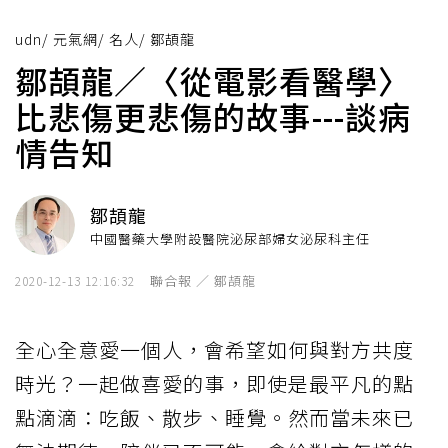
udn
/
元氣網
/
名人
/
鄒頡龍
鄒頡龍／〈從電影看醫學〉
比悲傷更悲傷的故事---談病
情告知
鄒頡龍
中國醫藥大學附設醫院泌尿部婦女泌尿科主任
聯合報 ／ 鄒頡龍
2020-12-13 12:16:32
全心全意愛一個人，會希望如何與對方共度
時光？一起做喜愛的事，即使是最平凡的點
點滴滴：吃飯、散步、睡覺。然而當未來已