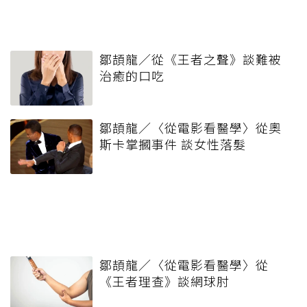
鄒頡龍／從《王者之聲》談難被
治癒的口吃
鄒頡龍／〈從電影看醫學〉從奧
斯卡掌摑事件 談女性落髮
鄒頡龍／〈從電影看醫學〉從
《王者理查》談網球肘