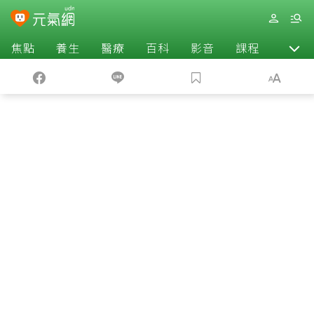
焦點
養生
醫療
百科
影音
課程
退休