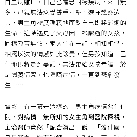
白血病離世，自己也罹患同樣疾病，來日無
多，母親無法承受雙重打擊，選擇飄然遠
去，男主角極度孤寂地面對自己即將消逝的
生命。這時遇見了父母因車禍驟逝的女孩，
同樣孤苦無依，兩人住在一起，相知相惜。
相濡以沫的情感如此珍貴，但男孩知道自己
生命即將走到盡頭，無法帶給女孩幸福，於
是隱藏情感，也隱瞞病情，一直到悲劇發
生……
電影中有一幕是這樣的：男主角病情惡化住
院，
對病情一無所知的女主角到醫院探視，
主治醫師竟然「配合演出」說：「沒什麼，