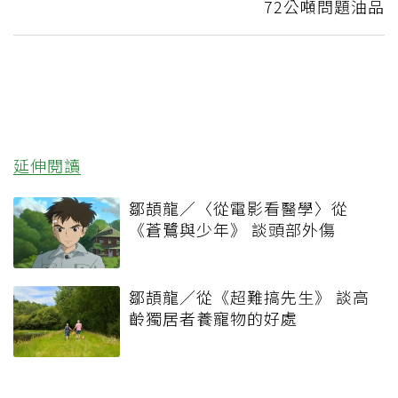
72公噸問題油品
延伸閱讀
鄒頡龍／〈從電影看醫學〉從
《蒼鷺與少年》 談頭部外傷
鄒頡龍／從《超難搞先生》 談高
齡獨居者養寵物的好處