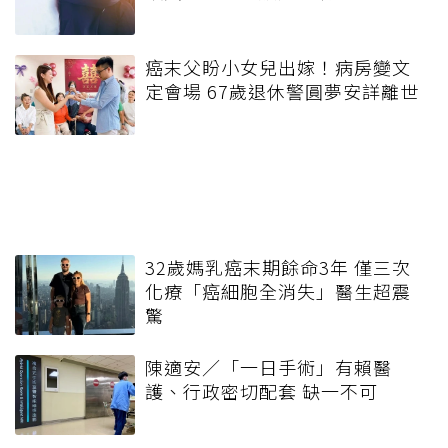
癌末父盼小女兒出嫁！病房變文
定會場 67歲退休警圓夢安詳離世
32歲媽乳癌末期餘命3年 僅三次
化療「癌細胞全消失」醫生超震
驚
陳適安／「一日手術」有賴醫
護、行政密切配套 缺一不可