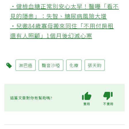
‧健檢血糖正常別安心太早！醫曝「看不
見的隱患」：失智、糖尿病風險大增
‧兒邀84歲寡母搬來同住「不用付房租
還有人照顧」1個月後幻滅心寒
淋巴癌
聲音沙啞
化療
張天鈞
這篇文章對你有幫助嗎?
實用
不實用