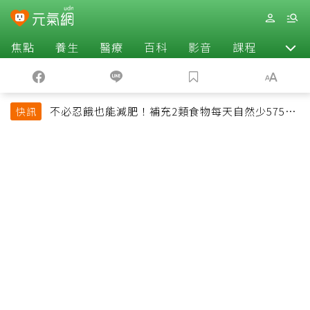
焦點
養生
醫療
百科
影音
課程
退休
不必忍餓也能減肥！補充2類食物每天自然少575大
快訊
卡「還能吃飽飽的」