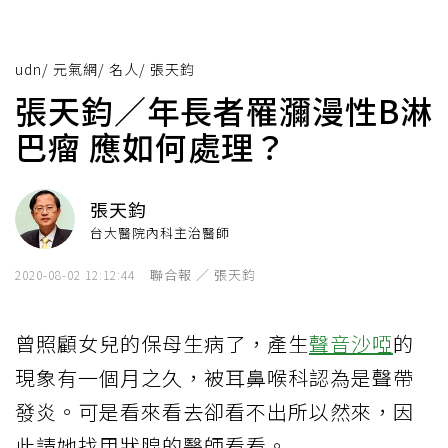
udn
/
元氣網
/
名人
/
張天鈞
張天鈞／年長者罹瀰漫性B淋
巴瘤 應如何處理？
張天鈞
台大醫院內科主治醫師
聯合報 ／ 張天鈞
2020-08-02 12:12:44
曾照顧女兒的保母生病了，產生
聲音沙啞
的
現象有一個月之久，被耳鼻喉科認為是聲帶
發炎。可是看來看去卻看不出所以然來，因
此請她找甲狀腺的醫師看看。