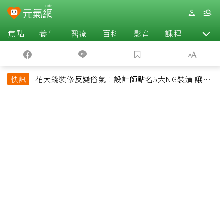
焦點
養生
醫療
百科
影音
課程
退休
花大錢裝修反變俗氣！設計師點名5大NG裝潢 讓客
快訊
廳顯得廉價又過時