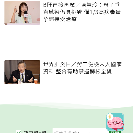
B肝再接再厲／陳慧玲：母子垂
直感染仍具挑戰 僅1/3高病毒量
孕婦接受治療
世界肝炎日／勞工健檢未入國家
資料 整合有助掌握篩檢全貌