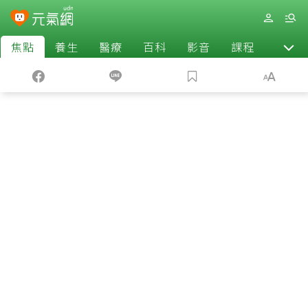
焦點
養生
醫療
百科
影音
課程
退休