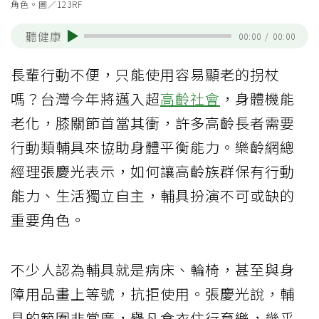
角色。圖／123RF
聽健康
00:00
/
00:00
長輩行動不便，只能使用容易顯老的拐杖
嗎？台灣今年將邁入超
高齡社會
，身體機能
老化，膝關節首當其衝，許多高齡長者需要
行動類輔具來協助身體平衡能力。樂齡網總
經理張慶光表示，如何讓高齡族群保有行動
能力、生活獨立自主，輔具扮演不可或缺的
重要角色。
不少人認為輔具就是病床、輪椅，甚至與身
障用品畫上等號，抗拒使用。張慶光說，輔
具的範圍非常廣，舉凡食衣住行育樂，幾乎