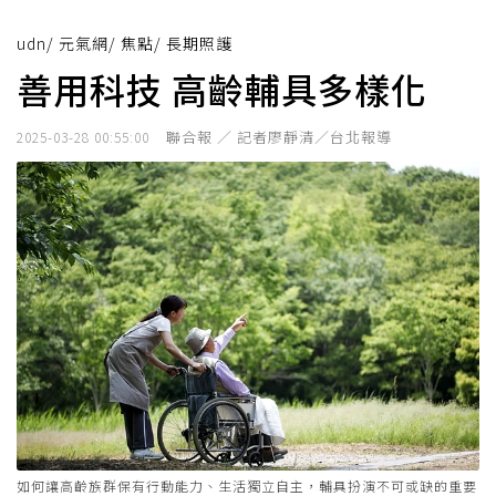
udn
/
元氣網
/
焦點
/
長期照護
善用科技 高齡輔具多樣化
聯合報 ／ 記者廖靜清／台北報導
2025-03-28 00:55:00
如何讓高齡族群保有行動能力、生活獨立自主，輔具扮演不可或缺的重要