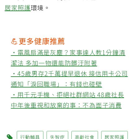
居家照護
環境。
💪更多健康推薦
‧電風扇滿是灰塵？家事達人教1分鐘清
潔法 多加一物還能防髒汙附著
‧45歲男存2千萬提早退休 接信用卡公司
通知「淚回職場」：有錢也碰壁
‧用千元手機、拒絕社群網站 48歲社長
中年後重視和放棄的事：不為面子消費
行動輔具
失智症
高齡社會
居家照護