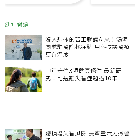
延伸閱讀
沒人想碰的苦工就讓AI來！鴻海
團隊駐醫院找痛點 用科技讓醫療
更有溫度
中年守住3項健康條件 最新研
究：可遠離失智症超過10年
聽損增失智風險 長輩量六力揪警