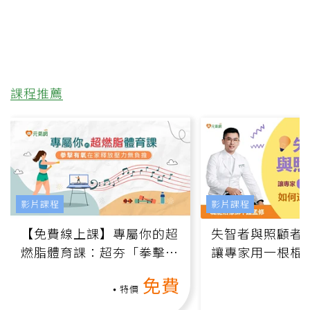
課程推薦
影片課程
影片課程
【免費線上課】專屬你的超
失智者與照顧者
燃脂體育課：超夯「拳擊有
讓專家用一根棍
氧」高壓族在家釋放壓力無
何逆轉退化大腦
免費
負擔
課）
特價