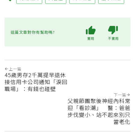
這篇文章對你有幫助嗎?
實用
不實用
上一篇
45歲男存2千萬提早退休
接信用卡公司通知「淚回
職場」：有錢也碰壁
下一篇
父親節團聚後神經內科常
迎「看診潮」 醫：爸爸
步伐變小、站不起來別只
當老化