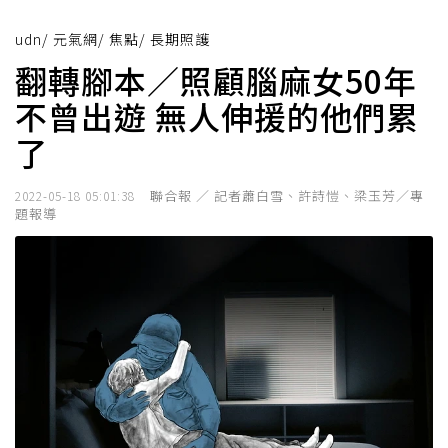
udn
/
元氣網
/
焦點
/
長期照護
翻轉腳本／照顧腦麻女50年
不曾出遊 無人伸援的他們累
了
聯合報 ／ 記者蕭白雪、許詩愷、梁玉芳／專
2022-05-18 05:01:38
題報導