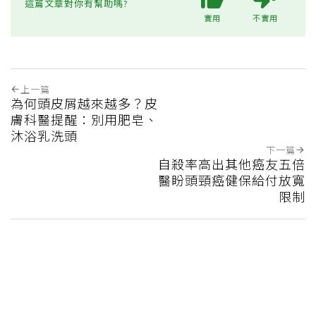
這篇文章對你有幫助嗎?
實用
不實用
上一篇
為何頭皮屑越來越多？皮
膚科醫提醒：別用肥皂、
沐浴乳洗頭
下一篇
自殺率高出其他癌友五倍
醫盼頭頸癌健保給付放寬
限制