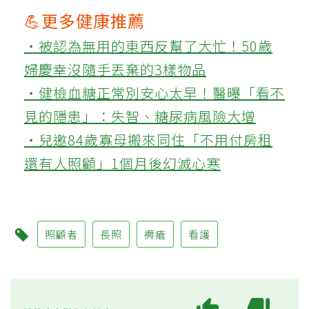
💪更多健康推薦
‧被認為無用的東西反幫了大忙！50歲
婦慶幸沒隨手丟棄的3樣物品
‧健檢血糖正常別安心太早！醫曝「看不
見的隱患」：失智、糖尿病風險大增
‧兒邀84歲寡母搬來同住「不用付房租
還有人照顧」1個月後幻滅心寒
照顧者
長照
褥瘡
看護