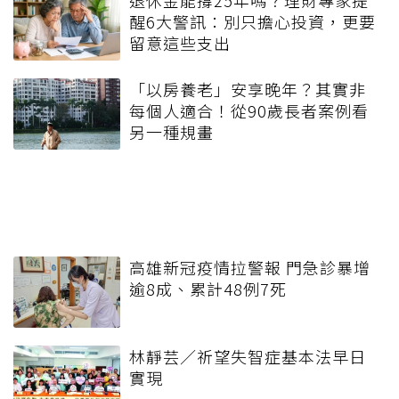
退休金能撐25年嗎？理財專家提
醒6大警訊：別只擔心投資，更要
留意這些支出
「以房養老」安享晚年？其實非
每個人適合！從90歲長者案例看
另一種規畫
高雄新冠疫情拉警報 門急診暴增
逾8成、累計48例7死
林靜芸／祈望失智症基本法早日
實現