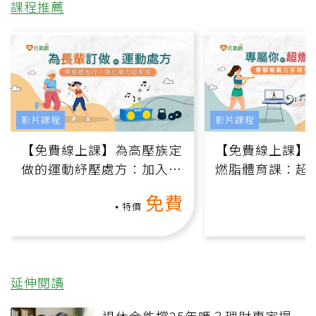
課程推薦
影片課程
影片課程
【免費線上課】為高壓族定
【免費線上課】
做的運動紓壓處方：加入行
燃脂體育課：超
動、增肌、互動元素，0基
氧」高壓族在家
免費
礎也能做！
負擔
特價
延伸閱讀