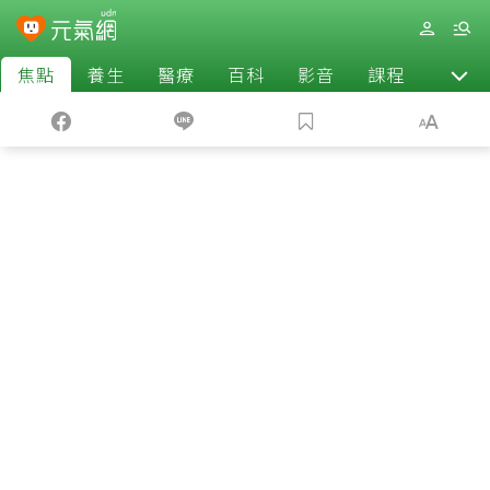
焦點
養生
醫療
百科
影音
課程
退休