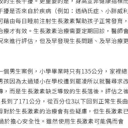
致的生長干擾。更重要的是，身高並非健康指標
干擾是否來自於疾病（例如：透納氏症、小胖威
可藉由每日睡前注射生長激素幫助孩子正常發育
治療才有效。生長激素治療需要定期回診，醫師
況來進行評估，但及早發現生長問題、及早治療
一個男生案例，小學畢業時只有135公分，家裡
男孩因為太過矮小在學校遭到罷凌所以就醫尋求
傳，而是生長激素缺乏導致的生長落後。評估之
長到了171公分，從百分位3以下回到正常生長
母對於生長激素的治療會有些疑慮，但生長激素
需過於擔心安全性。雖然使用生長激素可能偶而會