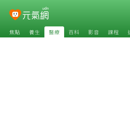
焦點
養生
醫療
百科
影音
課程