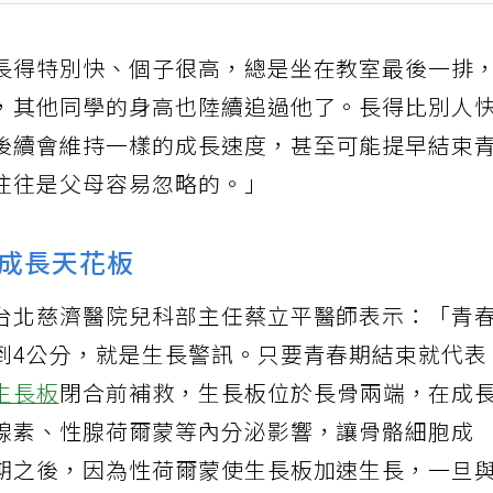
長得特別快、個子很高，總是坐在教室最後一排
，其他同學的身高也陸續追過他了。長得比別人
後續會維持一樣的成長速度，甚至可能提早結束
往往是父母容易忽略的。」
成長天花板
台北慈濟醫院兒科部主任蔡立平醫師表示：「青
到4公分，就是生長警訊。只要青春期結束就代表
生長板
閉合前補救，生長板位於長骨兩端，在成
腺素、性腺荷爾蒙等內分泌影響，讓骨骼細胞成
期之後，因為性荷爾蒙使生長板加速生長，一旦