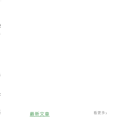
，
快
青
春
長
與
看更多
最新文章