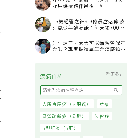
坪林獨居老翁離世無人知 13犬
而
守屋護遺體伴最後一程
利
15歲經營之神3.9億暴富落幕 麥
，
克風少年蘇友謙：每天領700元
會
過日子
先生走了，太太可以續領勞保年
更
金嗎？專家揭遺屬年金怎麼領，
看順位還要看資格
看更多
疾病百科
總
改
後
大腸直腸癌（大腸癌）
痔瘡
曲
骨質疏鬆症（骨鬆）
失智症
已
B型肝炎（B肝）