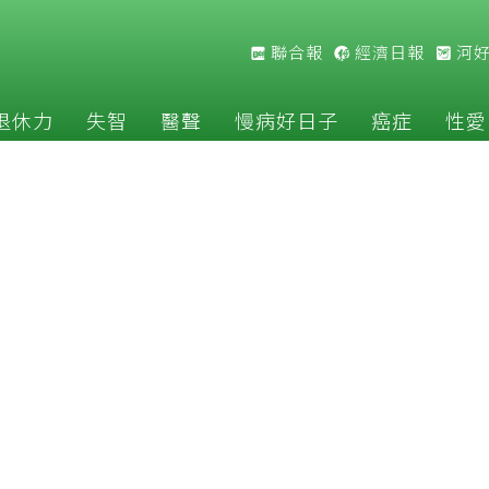
聯合報
經濟日報
河
退休力
失智
醫聲
慢病好日子
癌症
性愛