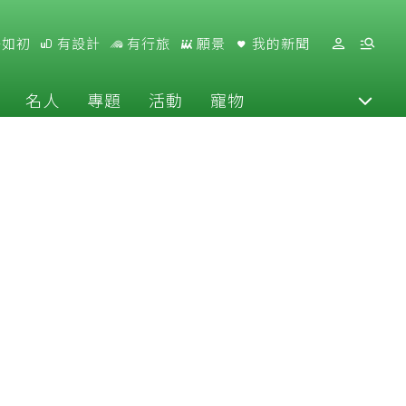
好如初
有設計
有行旅
願景
我的新聞
名人
專題
活動
寵物