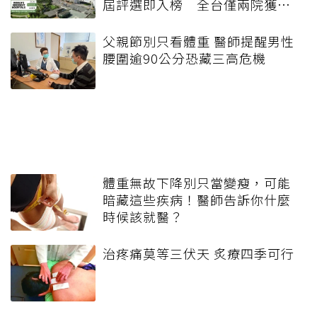
屆評選即入榜 全台僅兩院獲
選 四葉績效指標居台灣最佳
父親節別只看體重 醫師提醒男性
腰圍逾90公分恐藏三高危機
體重無故下降別只當變瘦，可能
暗藏這些疾病！醫師告訴你什麼
時候該就醫？
治疼痛莫等三伏天 炙療四季可行