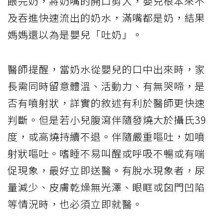
餵完奶，將奶嘴的開口剪大，嬰兒根本來不
及吞進快速流出的奶水，滿嘴都是奶，結果
媽媽還以為是嬰兒「吐奶」。
醫師提醒，當奶水從嬰兒的口中出來時，家
長需同時留意體溫、活動力、有無哭啼，是
否有噴射狀，詳實的敘述有利於醫師更快速
判斷。但是若小兒腹瀉伴隨發燒大於攝氏39
度，或高燒持續不退。伴隨嚴重嘔吐，如噴
射狀嘔吐。嗜睡不易叫醒或呼吸不暢或有喘
促現象，最好立即送醫。有脫水現象者，尿
量減少、皮膚乾燥無光澤、眼眶或囟門凹陷
等情況時，也必須立即就醫。