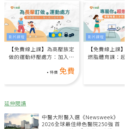
影片課程
影片課程
【免費線上課】為高壓族定
【免費線上課】
做的運動紓壓處方：加入行
燃脂體育課：超
動、增肌、互動元素，0基
氧」高壓族在家
免費
礎也能做！
負擔
特價
延伸閱讀
中醫大附醫入選《Newsweek》
2026全球最佳綠色醫院250強 首