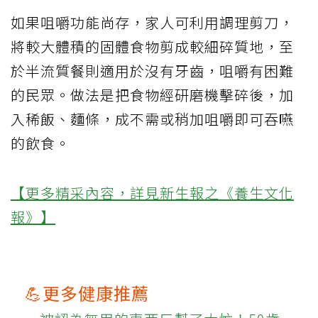
如果咀嚼功能尚存，家人可利用調理剪刀，
將較大體積的固體食物剪成較細碎質地，至
於半流質餐則適用於沒有牙齒，咀嚼有困難
的民眾。做法是把食物經研磨機擊碎後，加
入稀飯、麵條，成不需或稍加咀嚼即可吞嚥
的飲食。
【更多精采內容，詳見新生報之《養生文化
報》】
💪更多健康推薦