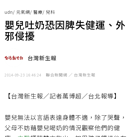
udn
/
元氣網
/
醫療
/
兒科
嬰兒吐奶恐因脾失健運、外
邪侵擾
台灣新生報
聯合新聞網 ／ 台灣新生報
2014-09-23 16:46:24
【台灣新生報／記者萬博超／台北報導】
嬰兒無法以言語表達身體不適，除了哭聲，
父母不妨藉嬰兒喝奶的情況觀察他們的健