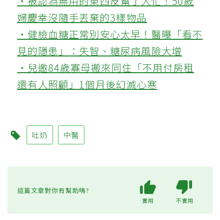
‧被認為無用的東西反幫了大忙！50歲
婦慶幸沒隨手丟棄的3樣物品
‧健檢血糖正常別安心太早！醫曝「看不
見的隱患」：失智、糖尿病風險大增
‧兒邀84歲寡母搬來同住「不用付房租
還有人照顧」1個月後幻滅心寒
吐奶
中醫
這篇文章對你有幫助嗎?
實用
不實用