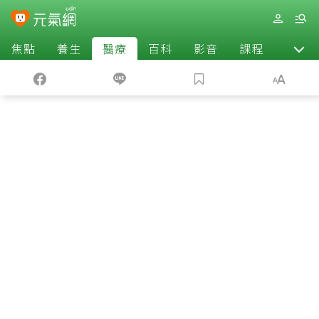
焦點
養生
醫療
百科
影音
課程
退休