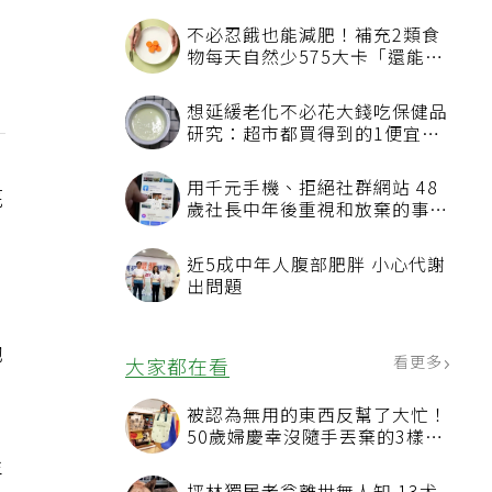
不必忍餓也能減肥！補充2類食
物每天自然少575大卡「還能吃
飽飽的」
想延緩老化不必花大錢吃保健品
研究：超市都買得到的1便宜食
品就可以
用千元手機、拒絕社群網站 48
底
歲社長中年後重視和放棄的事：
不為面子消費
近5成中年人腹部肥胖 小心代謝
出問題
她
看更多
大家都在看
被認為無用的東西反幫了大忙！
50歲婦慶幸沒隨手丟棄的3樣物
品
年