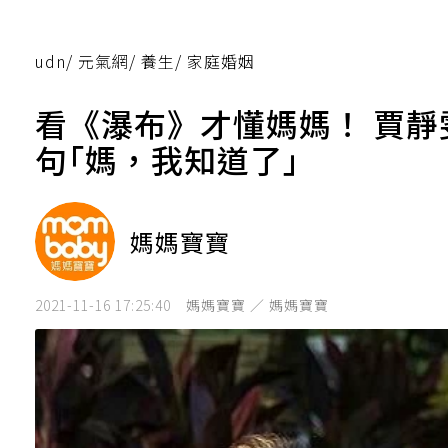
udn
/
元氣網
/
養生
/
家庭婚姻
看《瀑布》才懂媽媽！ 賈
句｢媽，我知道了｣
媽媽寶寶
2021-11-16 17:25:40
媽媽寶寶 ／ 媽媽寶寶