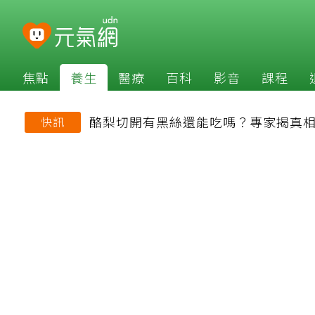
焦點
養生
醫療
百科
影音
課程
酪梨切開有黑絲還能吃嗎？專家揭真相
快訊