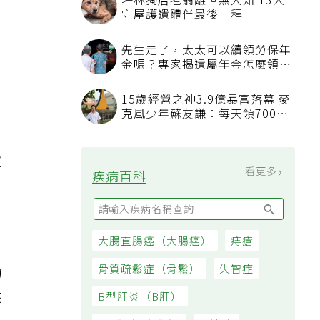
坪林獨居老翁離世無人知 13犬
守屋護遺體伴最後一程
先生走了，太太可以續領勞保年
金嗎？專家揭遺屬年金怎麼領，
看順位還要看資格
15歲經營之神3.9億暴富落幕 麥
克風少年蘇友謙：每天領700元
過日子
就
看更多
疾病百科
大腸直腸癌（大腸癌）
痔瘡
骨質疏鬆症（骨鬆）
失智症
的
來
B型肝炎（B肝）