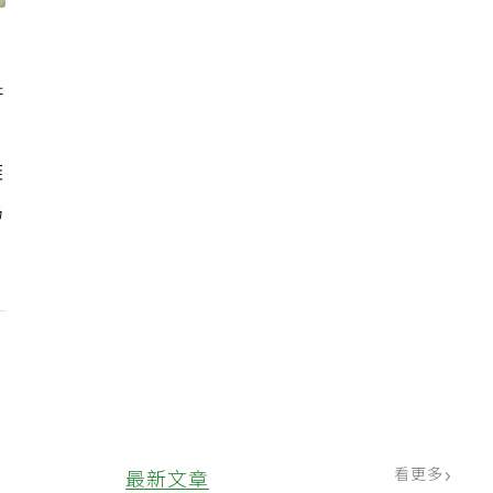
許
離
為
看更多
最新文章