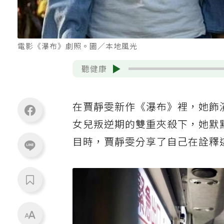
電影《瀑布》劇照。圖／本地風光
聽健康
在賈靜雯新作《瀑布》裡，她飾
女兒叛逆期的雙重夾殺下，她默默
目時，賈靜雯分享了自己在詮釋