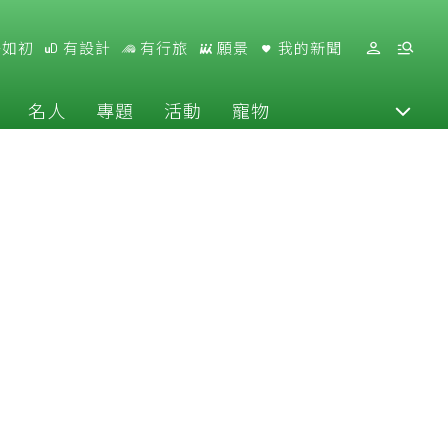
好如初
有設計
有行旅
願景
我的新聞
名人
專題
活動
寵物