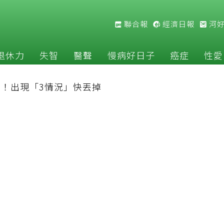
聯合報
經濟日報
河
退休力
失智
醫聲
慢病好日子
癌症
性愛
！出現「3情況」快丟掉