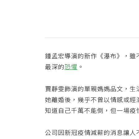
鍾孟宏導演的新作《瀑布》，雖
最深的
恐懼
。
賈靜雯飾演的單親媽媽品文，生
她離婚後，幾乎不曾以情感或經
知道自己千萬不能倒，但一場疫
公司因新冠疫情減薪的消息讓人