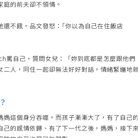
家庭的前夫卻不領情。
她還不餓，品文發怒：｢你以為自己在住飯店
tch罵自己，質問女兒：「妳到底都是怎麼跟他們
女二人，同住一起卻無法好好對話，情緒緊繃地
？
媽媽這個身分吞噬。而孩子漸漸大了，有了自己
自己的感情依歸、有了下一代之後，媽媽，接下