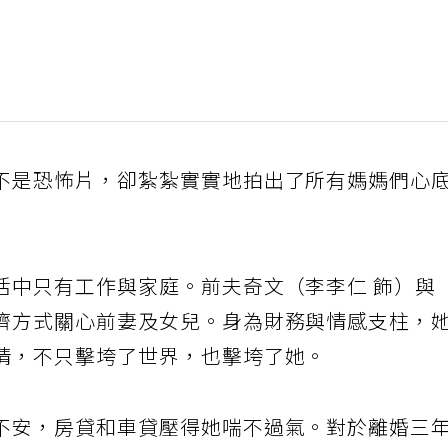
不是恐怖片，卻紮紮實實地拍出了所有媽媽們心
活中只有工作與家庭。前夫奇文（李李仁 飾）與
濟方式關心前妻及女兒。身為財務與情感支柱，
情，不只擊垮了世界，也擊垮了她。
不安，房貸和車貸壓得她喘不過氣。對於離婚三