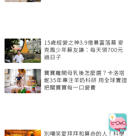
15歲經營之神3.9億暴富落幕 麥
克風少年蘇友謙：每天領700元
過日子
寶寶離開母乳後怎麼選？卡洛塔
妮35年專注羊奶科研 用全球實證
把關寶寶每一口營養
別嘲笑愛拜拜和算命的人！科學