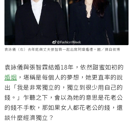
袁詠儀（右）去年底與丈夫張智霖一起出席阿嬌婚禮。圖／摘自微博
袁詠儀與張智霖結婚18年，依然甜蜜如初的
婚姻
，堪稱是每個人的夢想，她更直率的說
出「我是非常獨立的，獨立到很少用自己的
錢。」乍聽之下，會以為她的意思是花老公
的錢不手軟，那如果女人都花老公的錢，還
談什麼經濟獨立？