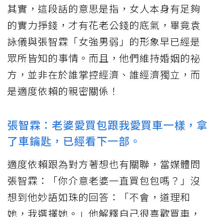
其實，這段話的意思是指，女人本身有足夠
的實力掙錢，才有花老公錢的底氣，畢竟袁
詠儀與張智霖「女強男弱」的形象早已經是
眾所皆知的事情。而且，他們維持婚姻的祕
方，並非在於誰掌控經濟、誰經濟獨立，而
是適度依賴的親密關係！
張智霖：老婆愛買包跟我愛買車一樣，拿
了車鑰匙，已經看下一部。
適度依賴跟為對方著想也有關聯，當媒體問
張智霖：「你介意老婆一直買包包嗎？」沒
想到他妙語如珠的回答：「不會，道理和
她，我選擇她。」他解釋自己很喜歡買車，