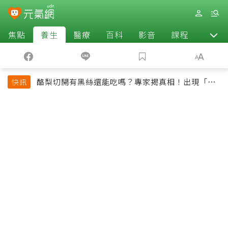
焦點
養生
醫療
百科
影音
課程
退休
酪梨切開有黑絲還能吃嗎？專家揭真相！出現「3情
快訊
況」快丟掉