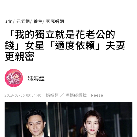
udn
/
元氣網
/
養生
/
家庭婚姻
「我的獨立就是花老公的
錢」女星「適度依賴」夫妻
更親密
媽媽經
媽媽經 ／ 媽媽經編輯 Reese
2019-09-06 09:54:40