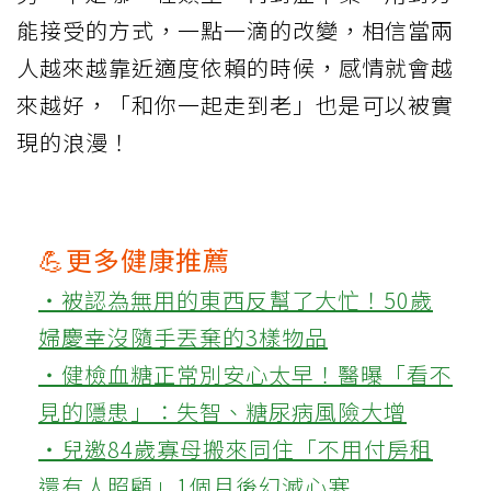
能接受的方式，一點一滴的改變，相信當兩
人越來越靠近適度依賴的時候，感情就會越
來越好，「和你一起走到老」也是可以被實
現的浪漫！
💪更多健康推薦
‧被認為無用的東西反幫了大忙！50歲
婦慶幸沒隨手丟棄的3樣物品
‧健檢血糖正常別安心太早！醫曝「看不
見的隱患」：失智、糖尿病風險大增
‧兒邀84歲寡母搬來同住「不用付房租
還有人照顧」1個月後幻滅心寒