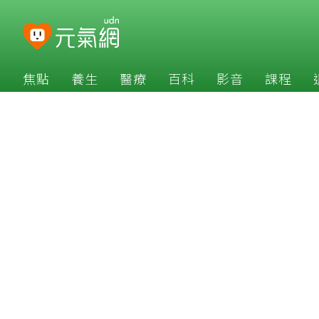
焦點
養生
醫療
百科
影音
課程