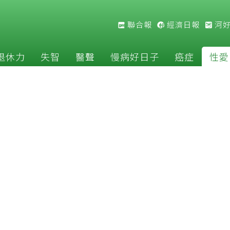
聯合報
經濟日報
河
退休力
失智
醫聲
慢病好日子
癌症
性愛