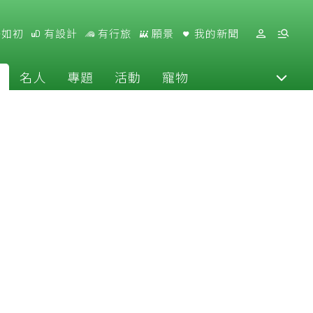
好如初
有設計
有行旅
願景
我的新聞
名人
專題
活動
寵物