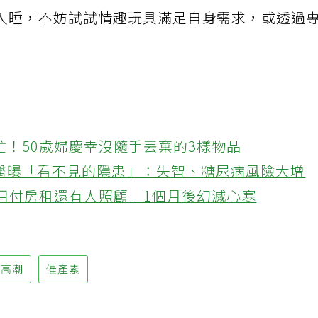
束後反而可能更難入睡，情緒上無法平靜。如果
入睡，不妨試試情趣玩具滿足自身需求，或透過
忙！50歲婦慶幸沒隨手丟棄的3樣物品
醫曝「看不見的隱患」：失智、糖尿病風險大增
不用付房租還有人照顧」1個月後幻滅心寒
性高潮
催產素