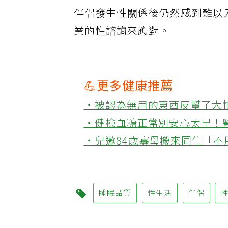
或壓抑，就算進行了性行為，結
伴侶發生性關係後仍然感到難以
業的性諮詢來應對。
💪更多健康推薦
‧被認為無用的東西反幫了大
‧健檢血糖正常別安心太早！
‧兒邀84歲寡母搬來同住「
睡眠品質
性生活
伴侶