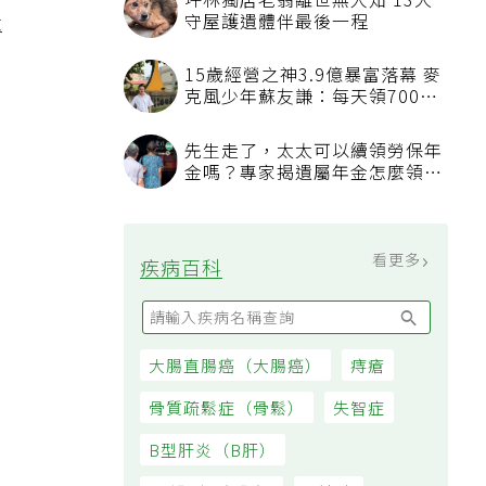
與
看更多
最新文章
專
沒人想碰的苦工就讓AI來！鴻海
團隊駐醫院找痛點 用科技讓醫
療更有溫度
糖尿病前期怎麼救？美國心臟協
會研究推「1夢幻水果組合」 酪
梨加它改善血管功能
桃園平鎮傳出80多歲夫弒妻案
家人發現緊急報案、警方調查中
不沾鍋開始沾鍋怎麼辦？日本專
家教1招有望「起死回生」，5情
況該換新
看更多
大家都在看
被認為無用的東西反幫了大忙！
50歲婦慶幸沒隨手丟棄的3樣物