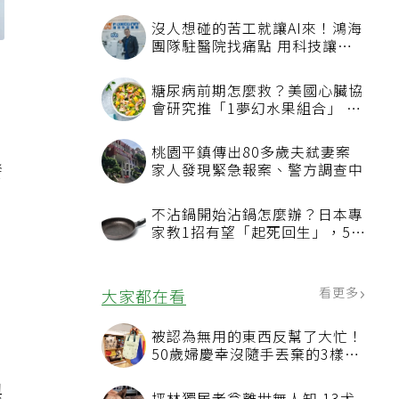
發
目
折