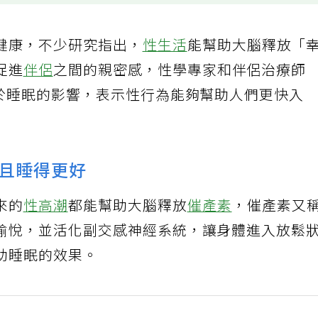
健康，不少研究指出，
性生活
能幫助大腦釋放「
促進
伴侶
之間的親密感，性學專家和伴侶治療師
於睡眠的影響，表示性行為能夠幫助人們更快入
且睡得更好
來的
性高潮
都能幫助大腦釋放
催產素
，催產素又
愉悅，並活化副交感神經系統，讓身體進入放鬆
助睡眠的效果。