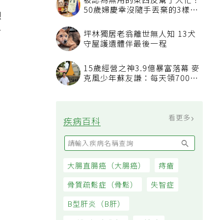
。
想
有