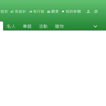
好如初
有設計
有行旅
願景
我的新聞
名人
專題
活動
寵物