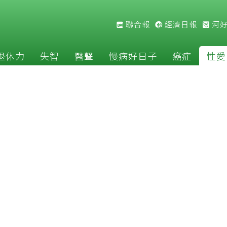
聯合報
經濟日報
河
退休力
失智
醫聲
慢病好日子
癌症
性愛