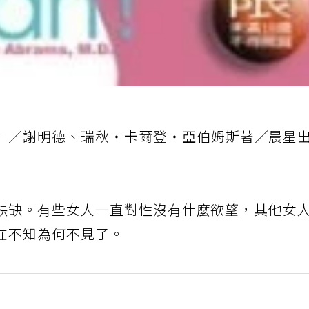
》／謝明德、瑞秋‧卡爾登‧亞伯姆斯著／晨星
缺缺。有些女人一直對性沒有什麼欲望，其他女
在不知為何不見了。