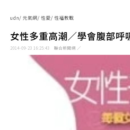
udn
/
元氣網
/
性愛
/
性福教戰
女性多重高潮／學會腹部呼
2014-09-23 16:25:43
聯合新聞網 ／