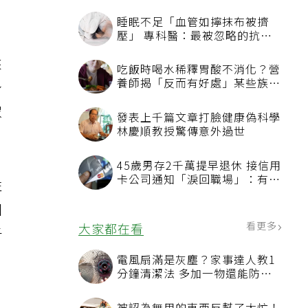
來
身
眾
性
個
子