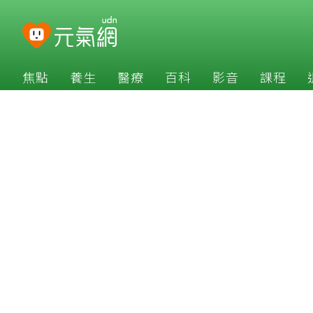
焦點
養生
醫療
百科
影音
課程