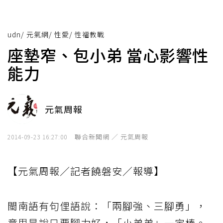
udn
/
元氣網
/
性愛
/
性福教戰
座墊窄、包小弟 當心影響性
能力
元氣周報
聯合新聞網 ／ 元氣周報
2014-09-23 16:27:00
【元氣周報／記者饒磐安／報導】
閩南語有句俚語說：「兩腳強、三腳勇」，
意思是說只要腳力好，「小弟弟」一定棒。