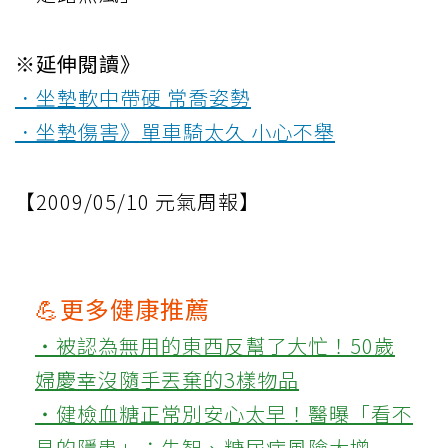
※延伸閱讀》
．坐墊軟中帶硬 常喬姿勢
．坐墊傷害》單車騎太久 小心不舉
【2009/05/10 元氣周報】
💪更多健康推薦
‧被認為無用的東西反幫了大忙！50歲
婦慶幸沒隨手丟棄的3樣物品
‧健檢血糖正常別安心太早！醫曝「看不
見的隱患」：失智、糖尿病風險大增