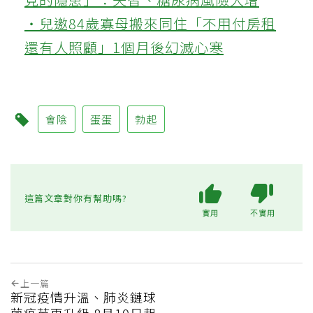
‧兒邀84歲寡母搬來同住「不用付房租
還有人照顧」1個月後幻滅心寒
會陰
蛋蛋
勃起
這篇文章對你有幫助嗎?
實用
不實用
上一篇
新冠疫情升溫、肺炎鏈球