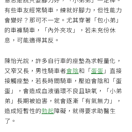
有些車友經常騎車，練就好腳力，但性能力
會變好？那可不一定。尤其穿著「包小弟」
的車褲騎車，「內外夾攻」，若未充份休
息，可能適得其反。
陳怡光說，許多自行車的座墊為求輕量化，
又窄又長，男性騎車者
會陰
和「
蛋蛋
」直接
接觸座墊，若長時間騎車，壓迫會陰和「蛋
蛋」，會造成血液循環不良且缺氧，「小弟
弟」長期被迫害，就會逐漸「有氣無力」，
造成短暫性的
勃起
障礙，就得要求助醫生
了。