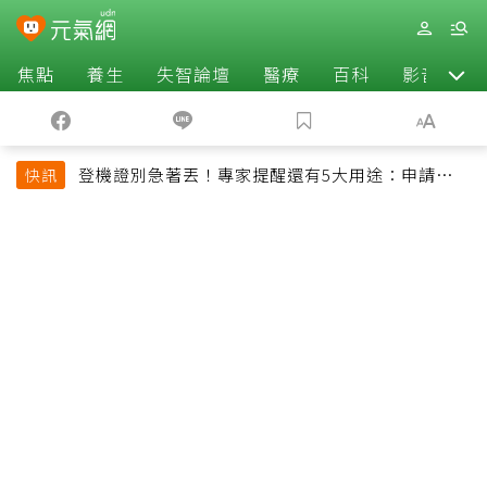
焦點
養生
失智論壇
醫療
百科
影音
登機證別急著丟！專家提醒還有5大用途：申請理
快訊
賠、補登哩程都用得到