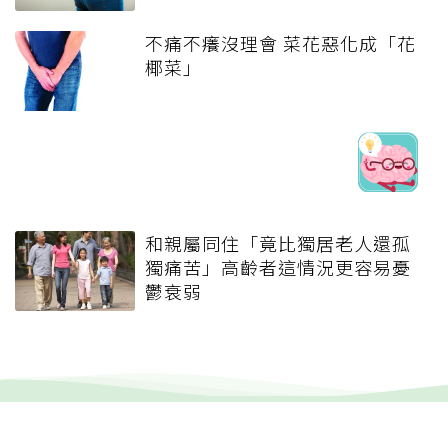
不痛不癢沒理會 菜花惡化成「花
椰菜」
和親屬同住「竟比獨居老人還孤
獨痛苦」高齡者這情況更容易憂
鬱衰弱