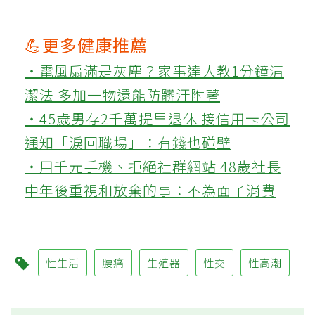
💪更多健康推薦
‧電風扇滿是灰塵？家事達人教1分鐘清
潔法 多加一物還能防髒汙附著
‧45歲男存2千萬提早退休 接信用卡公司
通知「淚回職場」：有錢也碰壁
‧用千元手機、拒絕社群網站 48歲社長
中年後重視和放棄的事：不為面子消費
性生活
腰痛
生殖器
性交
性高潮