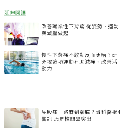
延伸閱讀
改善職業性下背痛 從姿勢、運動
與減壓做起
慢性下背痛不敢動反而更糟？研
究揭這項運動有助減痛、改善活
動力
屁股痛一路麻到腳底？骨科醫揭4
警訊 恐是椎間盤突出