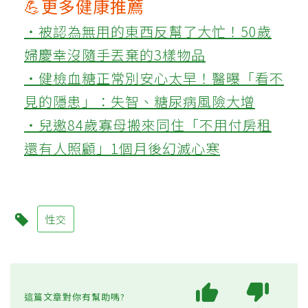
💪更多健康推薦
‧被認為無用的東西反幫了大忙！50歲
婦慶幸沒隨手丟棄的3樣物品
‧健檢血糖正常別安心太早！醫曝「看不
見的隱患」：失智、糖尿病風險大增
‧兒邀84歲寡母搬來同住「不用付房租
還有人照顧」1個月後幻滅心寒
性交
這篇文章對你有幫助嗎?