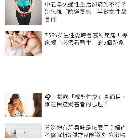
中老年久違性生活卻痛到不行？
別忽視「陰道萎縮」半數女性都
會得
75％女生性愛時會感到疼痛！專
家揭「必須看醫生」的5個跡象
🎧｜揭露「權勢性交」真面目，
誰在操控受害者的心理？
分泌物有腥臭味是怎麼了？婦產
科醫解析3種常見陰道炎 分泌物