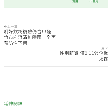
實用
不實用
上一篇
明好炊粉複驗仍含甲醛
竹市府澄清無隱匿：全面
預防性下架
下一篇
性別薪資 僅0.11%企業
揭露
延伸閱讀