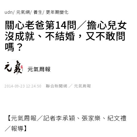
udn
/
元氣網
/
養生
/
更年期變化
關心老爸第14問／擔心兒女
沒成就、不結婚，又不敢問
嗎？
元氣周報
聯合新聞網 ／ 元氣周報
2014-09-23 12:24:50
【元氣周報／記者李承穎、張家樂、紀文禮
／報導】