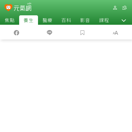
焦點
養生
醫療
百科
影音
課程
退休