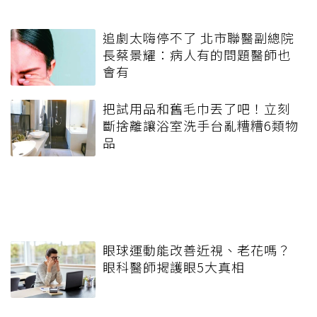
追劇太嗨停不了 北市聯醫副總院
長蔡景耀：病人有的問題醫師也
會有
把試用品和舊毛巾丟了吧！立刻
斷捨離讓浴室洗手台亂糟糟6類物
品
眼球運動能改善近視、老花嗎？
眼科醫師揭護眼5大真相