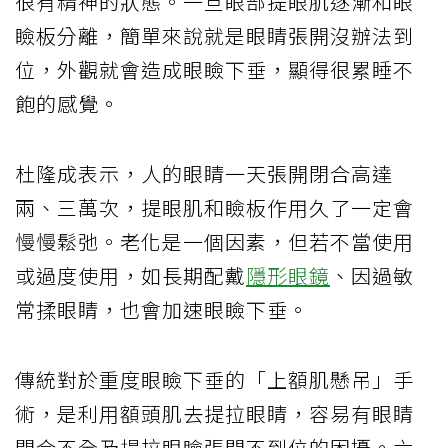
很有精神的狀態。一旦眼部提眼肌逐漸和眼
瞼板分離，簡單來說就是眼睛張開沒辦法到
位，外觀就會造成眼瞼下垂，顯得很累睡不
飽的感覺。
杜隆成表示，人的眼睛一天張開閉合高達
兩、三萬次，提眼肌和瞼板作用久了一定會
慢慢鬆弛。老化是一個因素，但若不當使用
或過度使用，如長期配戴
隱形眼鏡
、因過敏
常揉眼睛，也會加速眼瞼下垂。
傳統對於重度眼瞼下垂的「上額肌懸吊」手
術，是利用額頭肌去提拉眼睛，容易有眼睛
閉合不全及提拉眼瞼張開不到位的困擾。六