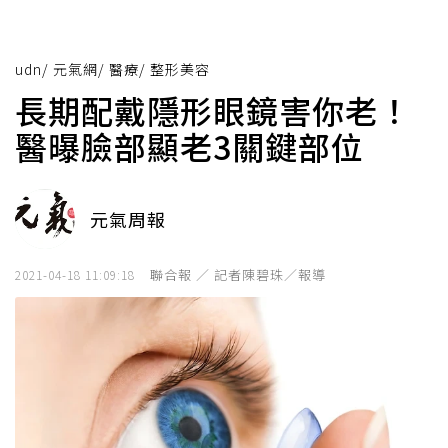
udn
/
元氣網
/
醫療
/
整形美容
長期配戴隱形眼鏡害你老！
醫曝臉部顯老3關鍵部位
元氣周報
聯合報 ／ 記者陳碧珠／報導
2021-04-18 11:09:18