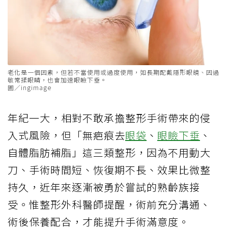
老化是一個因素，但若不當使用或過度使用，如長期配戴隱形眼鏡、因過
敏常揉眼睛，也會加速眼瞼下垂。
圖／ingimage
年紀一大，相對不敢承擔整形手術帶來的侵
入式風險，但「無疤痕去
眼袋
、
眼瞼下垂
、
自體脂肪補脂」這三類整形，因為不用動大
刀、手術時間短、恢復期不長、效果比微整
持久，近年來逐漸被勇於嘗試的熟齡族接
受。惟整形外科醫師提醒，術前充分溝通、
術後保養配合，才能提升手術滿意度。