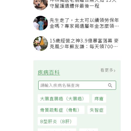
坪林獨居老翁離世無人知 13犬
守屋護遺體伴最後一程
先生走了，太太可以續領勞保年
金嗎？專家揭遺屬年金怎麼領，
看順位還要看資格
15歲經營之神3.9億暴富落幕 麥
克風少年蘇友謙：每天領700元
過日子
看更多
疾病百科
大腸直腸癌（大腸癌）
痔瘡
骨質疏鬆症（骨鬆）
失智症
B型肝炎（B肝）