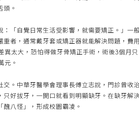
下排牙齒無法密合，或中間有縫隙出現，即是「
舌頭。
說：「自覺日常生活受影響，就需要矯正。」一
嚴重者，通常戴牙套或矯正器就能解決問題，費
短差異太大，恐怕得做牙骨矯正手術，術後3個月
萬元。
社交。中華牙醫學會理事長傅立志說，門診曾收
，只好拔牙，一開口就看到明顯缺牙。在缺牙解
「醜八怪」，形成校園霸凌。