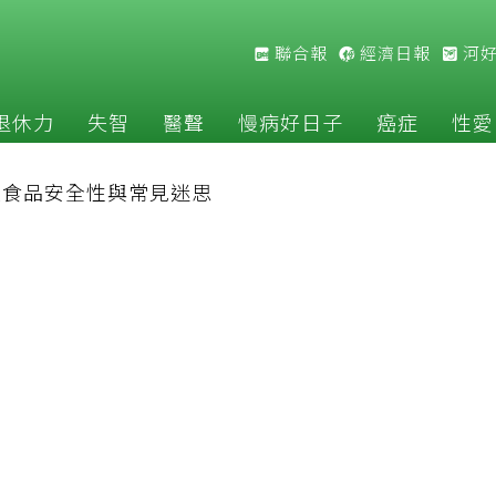
聯合報
經濟日報
河
退休力
失智
醫聲
慢病好日子
癌症
性愛
改食品安全性與常見迷思