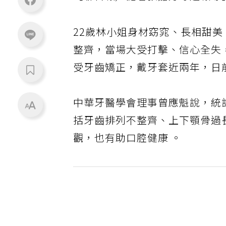
【聯合報╱記者張嘉芳專題報導
22歲林小姐身材窈窕、長相甜
整齊，當場大受打擊、信心全失
受牙齒矯正，戴牙套近兩年，日
中華牙醫學會理事曾應魁說，統
括牙齒排列不整齊、上下顎骨過
觀，也有助口腔健康 。