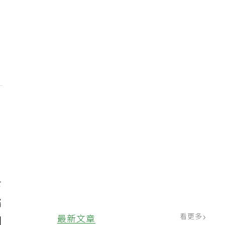
，
。
下
屬
看更多
最新文章