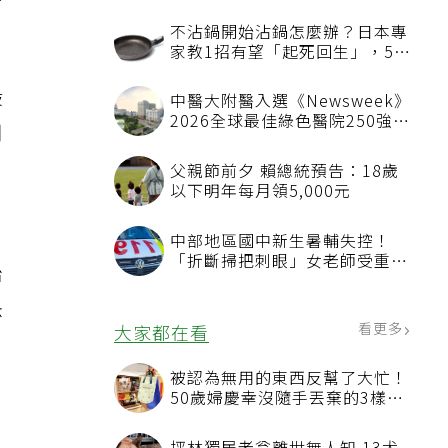
開
不沾鍋開始沾鍋怎麼辦？日本專
家教1招有望「起死回生」，5情
況該換新
般
中醫大附醫入選《Newsweek》
2026全球最佳綠色醫院250強
用
首屆評選即入榜 全台僅兩院獲
選 四葉績效指標居台灣最佳
只
父親節前夕 賴總統預告：18歲
以下明年每月領5,000元
中部地區國中新生暑輔失控！
「折斷掃把刺眼」女老師受重傷
治
恐失明
決
看更多
大家都在看
被認為無用的東西反幫了大忙！
50歲婦慶幸沒隨手丟棄的3樣物
品