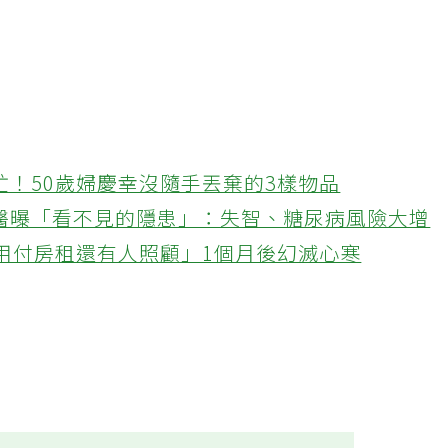
忙！50歲婦慶幸沒隨手丟棄的3樣物品
醫曝「看不見的隱患」：失智、糖尿病風險大增
不用付房租還有人照顧」1個月後幻滅心寒