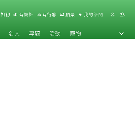
好如初
有設計
有行旅
願景
我的新聞
名人
專題
活動
寵物