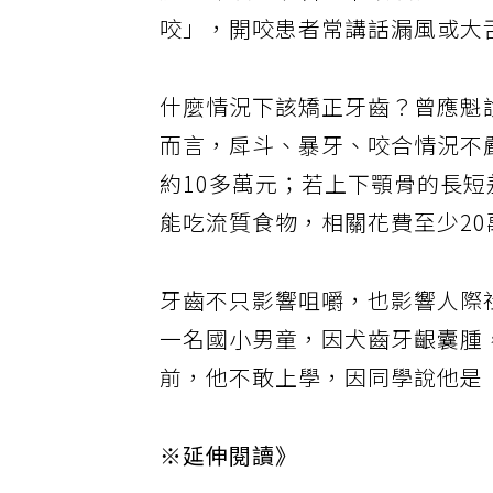
於「深咬」；若上下顎咬合，上
咬」，開咬患者常講話漏風或大
什麼情況下該矯正牙齒？曾應魁
而言，戽斗、暴牙、咬合情況不
約10多萬元；若上下顎骨的長
能吃流質食物，相關花費至少20
牙齒不只影響咀嚼，也影響人際
一名國小男童，因犬齒牙齦囊腫
前，他不敢上學，因同學說他是
※延伸閱讀》