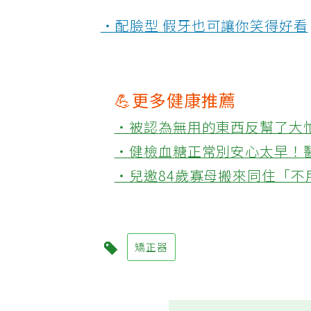
‧配臉型 假牙也可讓你笑得好看
💪更多健康推薦
‧被認為無用的東西反幫了大
‧健檢血糖正常別安心太早！
‧兒邀84歲寡母搬來同住「
矯正器