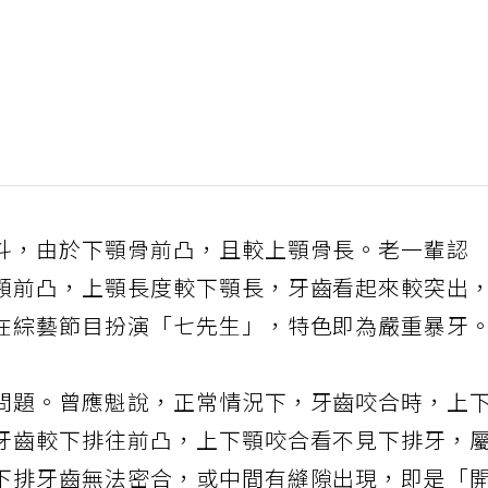
斗，由於下顎骨前凸，且較上顎骨長。老一輩認
顎前凸，上顎長度較下顎長，牙齒看起來較突出
在綜藝節目扮演「七先生」，特色即為嚴重暴牙
問題。曾應魁說，正常情況下，牙齒咬合時，上
牙齒較下排往前凸，上下顎咬合看不見下排牙，