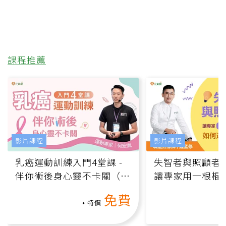
課程推薦
影片課程
影片課程
乳癌運動訓練入門4堂課 -
失智者與照顧者
伴你術後身心靈不卡關（線
讓專家用一根棍
上影音課）
何逆轉退化大腦
免費
課）
特價