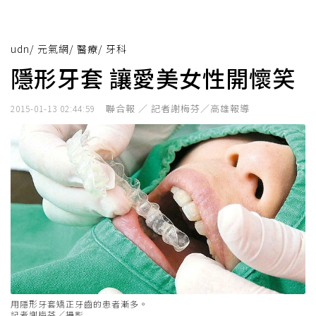
udn
/
元氣網
/
醫療
/
牙科
隱形牙套 讓愛美女性開懷笑
聯合報 ／ 記者謝梅芬／高雄報導
2015-01-13 02:44:59
用隱形牙套矯正牙齒的患者漸多。
記者謝梅芬／攝影