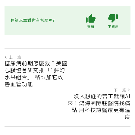
這篇文章對你有幫助嗎?
實用
不實用
上一篇
糖尿病前期怎麼救？美國
心臟協會研究推「1夢幻
水果組合」 酪梨加它改
善血管功能
下一篇
沒人想碰的苦工就讓AI
來！鴻海團隊駐醫院找痛
點 用科技讓醫療更有溫
度