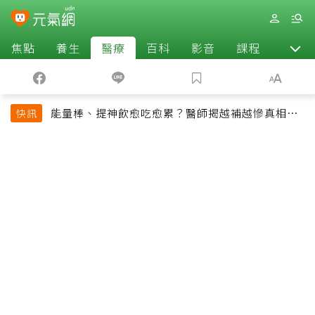
焦點
養生
醫療
百科
影音
課程
退休
能量棒、提神飲愈吃愈累？醫師揭越補越慘真相：
快訊
恐欠下疲勞債