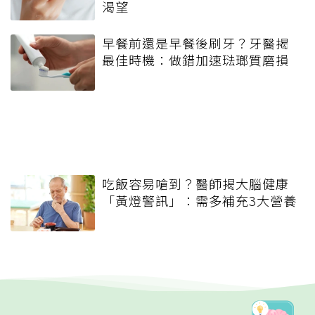
渴望
早餐前還是早餐後刷牙？牙醫揭
最佳時機：做錯加速琺瑯質磨損
吃飯容易嗆到？醫師揭大腦健康
「黃燈警訊」：需多補充3大營養