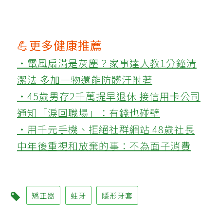
💪更多健康推薦
‧電風扇滿是灰塵？家事達人教1分鐘清
潔法 多加一物還能防髒汙附著
‧45歲男存2千萬提早退休 接信用卡公司
通知「淚回職場」：有錢也碰壁
‧用千元手機、拒絕社群網站 48歲社長
中年後重視和放棄的事：不為面子消費
矯正器
蛀牙
隱形牙套