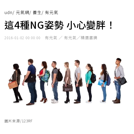
udn
/
元氣網
/
養生
/
有元氣
這4種NG姿勢 小心變胖！
有元氣 ／ 有元氣／精選書摘
2016-01-02 00:00:00
圖片來源/123RF