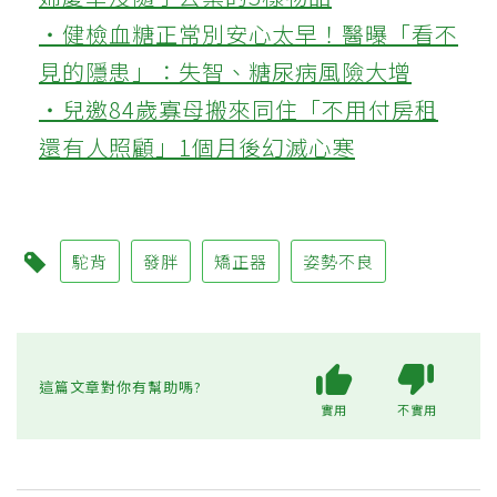
‧健檢血糖正常別安心太早！醫曝「看不
見的隱患」：失智、糖尿病風險大增
‧兒邀84歲寡母搬來同住「不用付房租
還有人照顧」1個月後幻滅心寒
駝背
發胖
矯正器
姿勢不良
這篇文章對你有幫助嗎?
實用
不實用