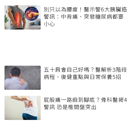
別只以為腰痠！醫示警6大胰臟癌
警訊：中背痛、突發糖尿病都要
小心
五十肩會自己好嗎？醫解析3階段
病程、復健重點與日常保養5招
屁股痛一路麻到腳底？骨科醫揭4
警訊 恐是椎間盤突出