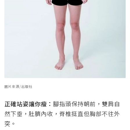
圖片來源/出版社
正確站姿讓你瘦：
腳指頭保持朝前，雙肩自
然下垂，肚臍內收，脊椎挺直但胸部不往外
突。