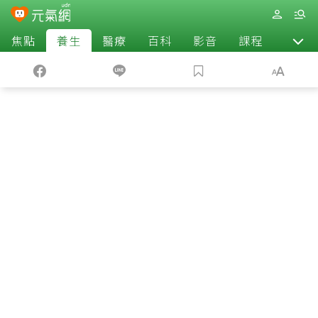
焦點
養生
醫療
百科
影音
課程
退休