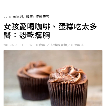
udn
/
元氣網
/
醫療
/
整形美容
女孩愛喝咖啡、蛋糕吃太多
醫：恐乾癟胸
聯合報 ／ 記者陳麗婷╱即時報導
2016-07-06 11:11:36