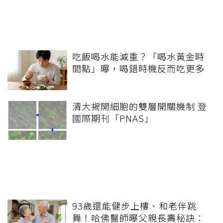
吃飯喝水能減重？「喝水黃金時
間點」曝，喝錯時機反而吃更多
清大揭開細胞的雙層開關機制 登
國際期刊「PNAS」
93歲還能健步上樓、和老伴跳
舞！哈佛醫師曝父親長壽秘訣：