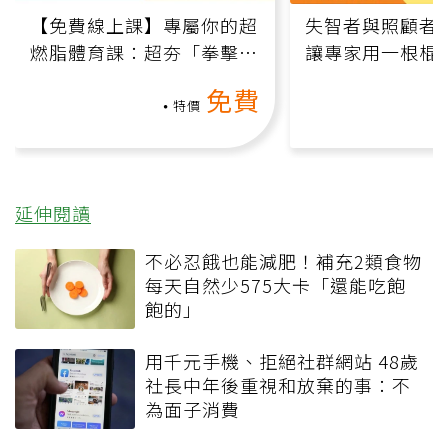
【免費線上課】專屬你的超
失智者與照顧者
燃脂體育課：超夯「拳擊有
讓專家用一根棍
氧」高壓族在家釋放壓力無
何逆轉退化大腦
免費
負擔
課）
特價
延伸閱讀
不必忍餓也能減肥！補充2類食物
每天自然少575大卡「還能吃飽
飽的」
用千元手機、拒絕社群網站 48歲
社長中年後重視和放棄的事：不
為面子消費