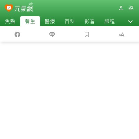
焦點
養生
醫療
百科
影音
課程
退休