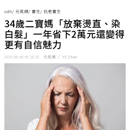
udn
/
元氣網
/
養生
/
抗老養生
34歲二寶媽「放棄燙直、染
白髮」一年省下2萬元還變得
更有自信魅力
元氣網 ／ YS Chen
2025-08-09 09:18:35