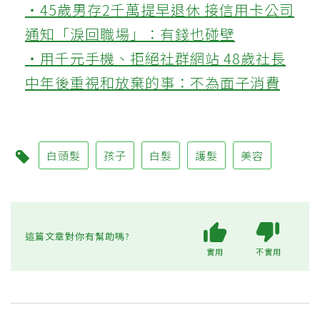
‧45歲男存2千萬提早退休 接信用卡公司
通知「淚回職場」：有錢也碰壁
‧用千元手機、拒絕社群網站 48歲社長
中年後重視和放棄的事：不為面子消費
白頭髮
孩子
白髮
護髮
美容
這篇文章對你有幫助嗎?
實用
不實用