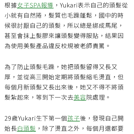
根據
女子SPA報導
，Yukari表示自己的頭髮從
小就有自然捲，髮質也毛躁蓬鬆，國中的時
候很討厭自己的頭髮，所以總是綁成馬尾，
甚至會抹上髮膠來讓頭髮變得服貼，結果因
為使用美髮產品違反校規被老師責罵。
為了防止頭髮毛躁，她把頭髮留得又長又
厚，並從高三開始定期將頭髮縮毛燙直，但
每個月新頭髮又長出來後，她又不得不將頭
髮紮起來，等到下一次去
美容
院處理。
29歲Yukari生下第一個
孩子
後，發現自己開
始長
白頭髮
，除了燙直之外，每個月還都要