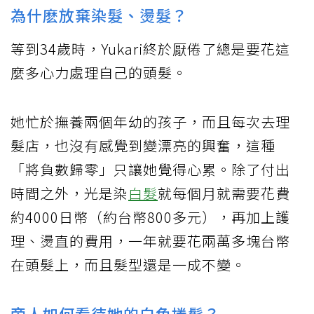
為什麽放棄染髮、燙髮？
等到34歲時，Yukari終於厭倦了總是要花這
麼多心力處理自己的頭髮。
她忙於撫養兩個年幼的孩子，而且每次去理
髮店，也沒有感覺到變漂亮的興奮，這種
「將負數歸零」只讓她覺得心累。除了付出
時間之外，光是染
白髮
就每個月就需要花費
約4000日幣（約台幣800多元），再加上護
理、燙直的費用，一年就要花兩萬多塊台幣
在頭髮上，而且髮型還是一成不變。
旁人如何看待她的白色捲髮？