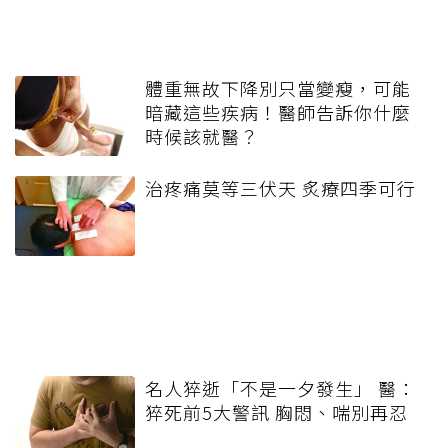
體重無故下降別只當變瘦，可能
暗藏這些疾病！醫師告訴你什麼
時候該就醫？
治疼痛莫等三伏天 炙療四季可行
名人猝逝「不是一夕發生」 醫：
猝死前5大警訊 胸悶、喘別再忍