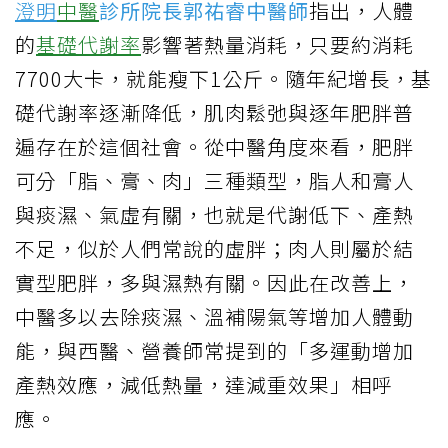
澄明
中醫
診所院長郭祐睿中醫師
指出，人體
的
基礎代謝率
影響著熱量消耗，只要約消耗
7700大卡，就能瘦下1公斤。隨年紀增長，基
礎代謝率逐漸降低，肌肉鬆弛與逐年肥胖普
遍存在於這個社會。從中醫角度來看，肥胖
可分「脂、膏、肉」三種類型，脂人和膏人
與痰濕、氣虛有關，也就是代謝低下、產熱
不足，似於人們常說的虛胖；肉人則屬於結
實型肥胖，多與濕熱有關。因此在改善上，
中醫多以去除痰濕、溫補陽氣等增加人體動
能，與西醫、營養師常提到的「多運動增加
產熱效應，減低熱量，達減重效果」相呼
應。