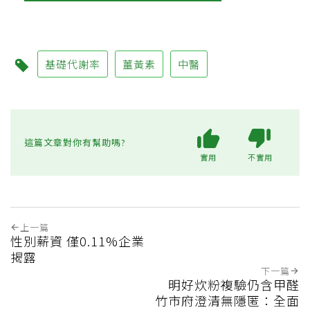
基礎代謝率
薑黃素
中醫
這篇文章對你有幫助嗎?
實用
不實用
上一篇
性別薪資 僅0.11%企業
揭露
下一篇
明好炊粉複驗仍含甲醛
竹市府澄清無隱匿：全面