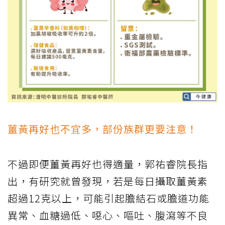
薑黃再好也不宜多，部份族群更要注意！
不過即便薑黃再好也得適量，郭祐睿院長指
出，有研究就曾發現，若是每日攝取薑黃素
超過12克以上，可能引起膽結石或膽道功能
異常、血糖過低、噁心、嘔吐、腹瀉等不良