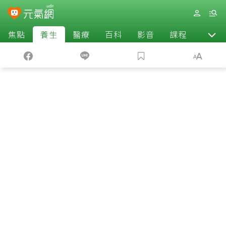
焦點
養生
醫療
百科
影音
課程
退休