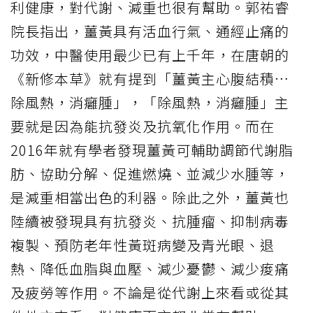
利健康，對代謝、減重也很有幫助。郭祐睿
院長指出，薑黃具有活血行氣、通經止痛的
功效，中醫使用最少已有上千年，在唐朝的
《新修本草》就有提到「薑黃主心腹結積…
除風熱，消癰腫」，「除風熱，消癰腫」主
要就是因為能抗發炎及抗氧化作用。而在
2016年就有學者發現薑黃可輔助調節代謝脂
肪、協助分解、促進燃燒、並減少水腫等，
是減重相當出色的利器。除此之外，薑黃也
陸續被發現具有抗發炎、抗腫瘤、抑制病毒
複製、預防老年性黃斑病變及青光眼、退
熱、降低血脂與血壓、減少憂鬱、減少痠痛
及疲勞等作用。不論是從代謝上來看或從其