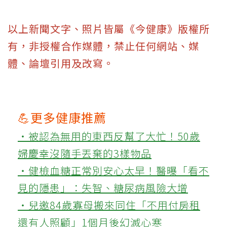
以上新聞文字、照片皆屬《今健康》版權所
有，非授權合作媒體，禁止任何網站、媒
體、論壇引用及改寫。
💪更多健康推薦
‧被認為無用的東西反幫了大忙！50歲
婦慶幸沒隨手丟棄的3樣物品
‧健檢血糖正常別安心太早！醫曝「看不
見的隱患」：失智、糖尿病風險大增
‧兒邀84歲寡母搬來同住「不用付房租
還有人照顧」1個月後幻滅心寒