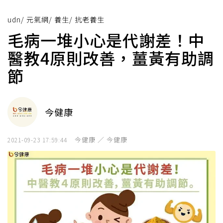
udn
/
元氣網
/
養生
/
抗老養生
毛病一堆小心是代謝差！中
醫教4原則改善，薑黃有助調
節
今健康
今健康 ／ 今健康
2021-09-23 17:59:44