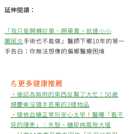
延伸閱讀：
「我只能開轉診單、開藥膏，就連小小
闌尾炎
手術也不能做」醫師下鄉10年的第一
手告白：你無法想像的偏鄉醫療困境
💪更多健康推薦
‧被認為無用的東西反幫了大忙！50歲
婦慶幸沒隨手丟棄的3樣物品
‧健檢血糖正常別安心太早！醫曝「看不
見的隱患」：失智、糖尿病風險大增