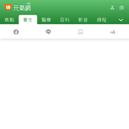
焦點
養生
醫療
百科
影音
課程
退休