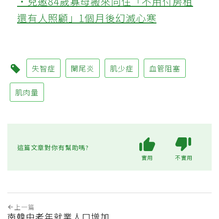
‧兒邀84歲寡母搬來同住「不用付房租
還有人照顧」1個月後幻滅心寒
失智症
闌尾炎
肌少症
血管阻塞
肌肉量
這篇文章對你有幫助嗎?
實用
不實用
上一篇
南韓中老年就業人口增加