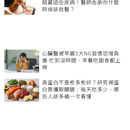
暗藏這些疾病！醫師告訴你什麼
時候該就醫？
心臟醫揭早晨5大NG習慣恐增負
擔 忙到沒時間、早餐吃甜食都上
榜
高蛋白不是愈多愈好？研究揭蛋
白質攝取關鍵：每天吃多少、哪
些人該多補一次看懂