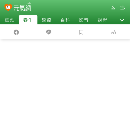
焦點
養生
醫療
百科
影音
課程
退休