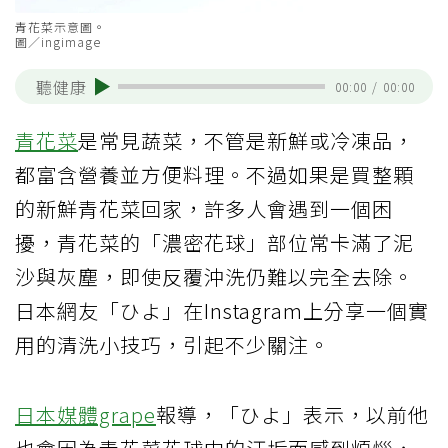
青花菜示意圖。
圖／ingimage
聽健康
00:00
/
00:00
青花菜
是常見蔬菜，不管是新鮮或冷凍品，
都富含營養並方便料理。不過如果是買整顆
的新鮮青花菜回家，許多人會遇到一個困
擾，青花菜的「濃密花球」部位常卡滿了泥
沙與灰塵，即使反覆沖洗仍難以完全去除。
日本網友「ひよ」在Instagram上分享一個實
用的清洗小技巧，引起不少關注。
日本媒體grape
報導，「ひよ」表示，以前他