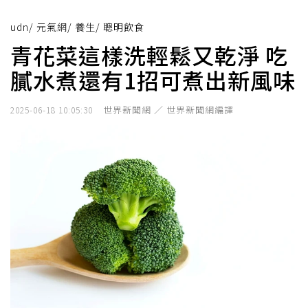
udn
/
元氣網
/
養生
/
聰明飲食
青花菜這樣洗輕鬆又乾淨 吃
膩水煮還有1招可煮出新風味
世界新聞網 ／ 世界新聞網編譯
2025-06-18 10:05:30