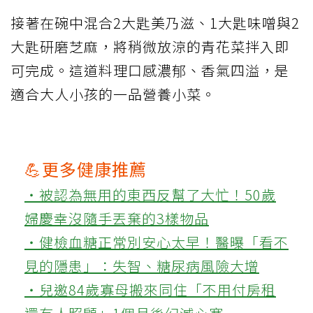
接著在碗中混合2大匙美乃滋、1大匙味噌與2
大匙研磨芝麻，將稍微放涼的青花菜拌入即
可完成。這道料理口感濃郁、香氣四溢，是
適合大人小孩的一品營養小菜。
💪更多健康推薦
‧被認為無用的東西反幫了大忙！50歲
婦慶幸沒隨手丟棄的3樣物品
‧健檢血糖正常別安心太早！醫曝「看不
見的隱患」：失智、糖尿病風險大增
‧兒邀84歲寡母搬來同住「不用付房租