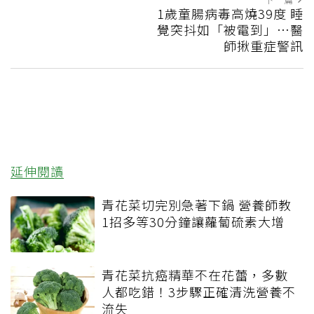
1歲童腸病毒高燒39度 睡
覺突抖如「被電到」…醫
師揪重症警訊
延伸閱讀
青花菜切完別急著下鍋 營養師教
1招多等30分鐘讓蘿蔔硫素大增
青花菜抗癌精華不在花蕾，多數
人都吃錯！3步驟正確清洗營養不
流失