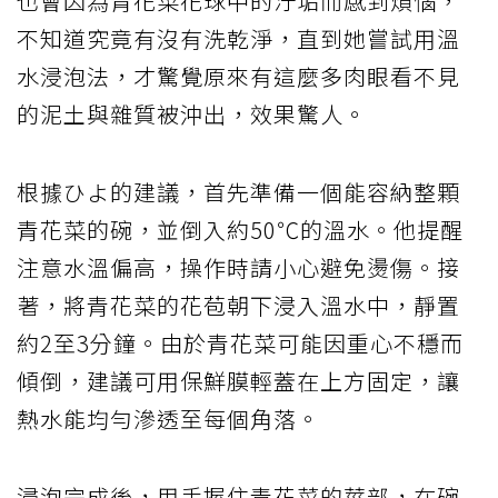
也會因為青花菜花球中的汙垢而感到煩惱，
不知道究竟有沒有洗乾淨，直到她嘗試用溫
水浸泡法，才驚覺原來有這麼多肉眼看不見
的泥土與雜質被沖出，效果驚人。
根據ひよ的建議，首先準備一個能容納整顆
青花菜的碗，並倒入約50℃的溫水。他提醒
注意水溫偏高，操作時請小心避免燙傷。接
著，將青花菜的花苞朝下浸入溫水中，靜置
約2至3分鐘。由於青花菜可能因重心不穩而
傾倒，建議可用保鮮膜輕蓋在上方固定，讓
熱水能均勻滲透至每個角落。
浸泡完成後，用手握住青花菜的莖部，在碗