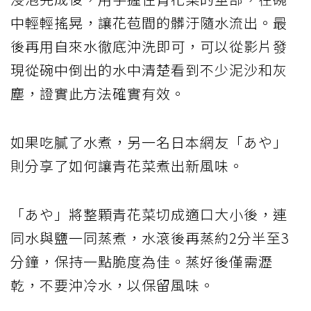
中輕輕搖晃，讓花苞間的髒汙隨水流出。最
後再用自來水徹底沖洗即可，可以從影片發
現從碗中倒出的水中清楚看到不少泥沙和灰
塵，證實此方法確實有效。
如果吃膩了水煮，另一名日本網友「あや」
則分享了如何讓青花菜煮出新風味。
「あや」將整顆青花菜切成適口大小後，連
同水與鹽一同蒸煮，水滾後再蒸約2分半至3
分鐘，保持一點脆度為佳。蒸好後僅需瀝
乾，不要沖冷水，以保留風味。