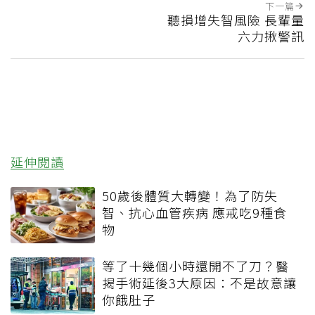
下一篇
聽損增失智風險 長輩量
六力揪警訊
延伸閱讀
50歲後體質大轉變！為了防失
智、抗心血管疾病 應戒吃9種食
物
等了十幾個小時還開不了刀？醫
揭手術延後3大原因：不是故意讓
你餓肚子