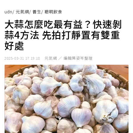
udn
/
元氣網
/
養生
/
聰明飲食
大蒜怎麼吃最有益？快速剝
蒜4方法 先拍打靜置有雙重
好處
元氣網 ／ 編輯葉姿岑整理
2025-03-31 17:19:18