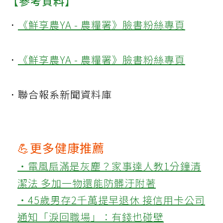
【參考資料】
．
《鮮享農YA - 農糧署》臉書粉絲專頁
．
《鮮享農YA - 農糧署》臉書粉絲專頁
．聯合報系新聞資料庫
💪更多健康推薦
‧電風扇滿是灰塵？家事達人教1分鐘清
潔法 多加一物還能防髒汙附著
‧45歲男存2千萬提早退休 接信用卡公司
通知「淚回職場」：有錢也碰壁