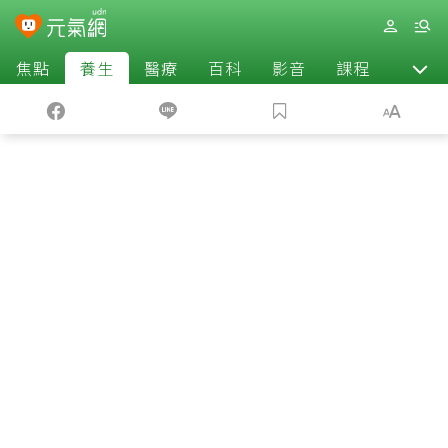
焦點
養生
醫療
百科
影音
課程
退休