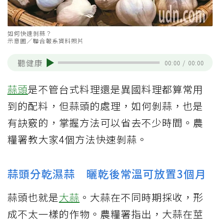
如何快速剝蒜？
示意圖／聯合報系資料照片
聽健康
00:00
/
00:00
蒜頭
是不管台式料理還是異國料理都算常用
到的配料，但蒜頭的處理，如何剝蒜，也是
有訣竅的，掌握方法可以省去不少時間。農
糧署教大家4個方法快速剝蒜。
蒜頭分乾濕蒜 曬乾後常溫可放置3個月
蒜頭也就是
大蒜
。大蒜在不同時期採收，形
成不太一樣的作物。農糧署指出，大蒜在莖