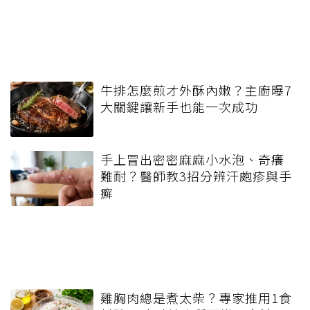
牛排怎麼煎才外酥內嫩？主廚曝7
大關鍵讓新手也能一次成功
手上冒出密密麻麻小水泡、奇癢
難耐？醫師教3招分辨汗皰疹與手
癬
雞胸肉總是煮太柴？專家推用1食