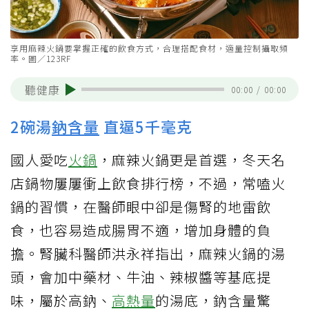
享用麻辣火鍋要掌握正確的飲食方式，合理搭配食材，適量控制攝取頻
率。圖／123RF
聽健康
00:00
/
00:00
2碗湯
鈉含量
直逼5千毫克
國人愛吃
火鍋
，麻辣火鍋更是首選，冬天名
店鍋物屢屢衝上飲食排行榜，不過，常嗑火
鍋的習慣，在醫師眼中卻是傷腎的地雷飲
食，也容易造成腸胃不適，增加身體的負
擔。腎臟科醫師洪永祥指出，麻辣火鍋的湯
頭，會加中藥材、牛油、辣椒醬等基底提
味，屬於高鈉、
高熱量
的湯底，鈉含量驚