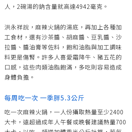
人，2碗湯的鈉含量就高達4942毫克。
洪永祥說，麻辣火鍋的湯底，再加上各種加
工食材，還有沙茶醬、胡麻醬、豆乳醬、沙
拉醬、醬油膏等佐料，飽和油脂與加工調味
料更是傷腎。許多人喜愛霜降牛、豬五花的
口感，這些肉類油脂飽滿，多吃則容易造成
身體負擔。
每周吃一次 一季胖5.3公斤
吃一次麻辣火鍋，一人份攝取熱量至少2400
大卡，遠超過成年人午餐或晚餐建議熱量700
大卡，以吃一頓增加體重半公斤計算，若每