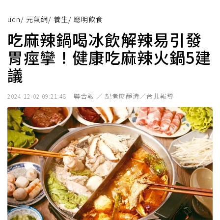
udn
/
元氣網
/
養生
/
聰明飲食
吃麻辣鍋喝冰飲解辣易引發
胃痙攣！健康吃麻辣火鍋5建
議
聯合報 ／ 記者廖靜清／台北報導
2024-12-02 09:21:48