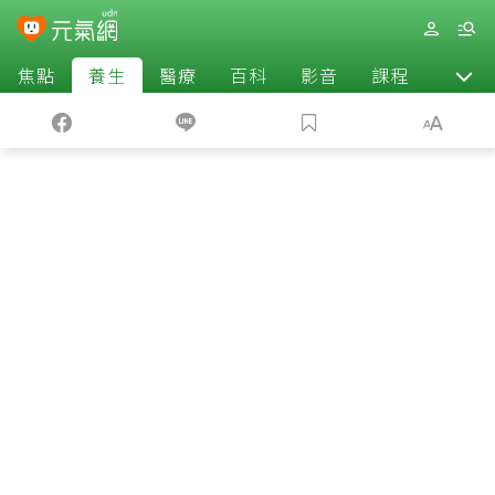
焦點
養生
醫療
百科
影音
課程
退休