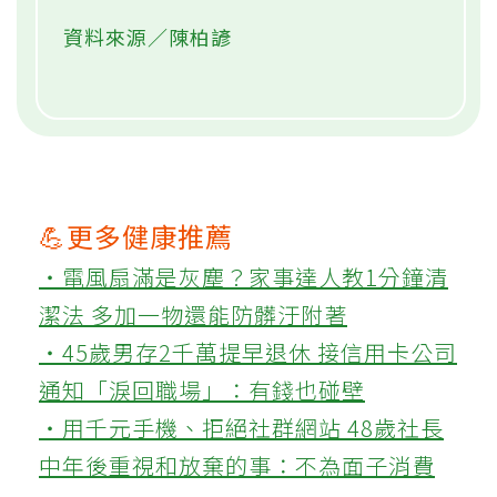
資料來源／陳柏諺
💪更多健康推薦
‧電風扇滿是灰塵？家事達人教1分鐘清
潔法 多加一物還能防髒汙附著
‧45歲男存2千萬提早退休 接信用卡公司
通知「淚回職場」：有錢也碰壁
‧用千元手機、拒絕社群網站 48歲社長
中年後重視和放棄的事：不為面子消費