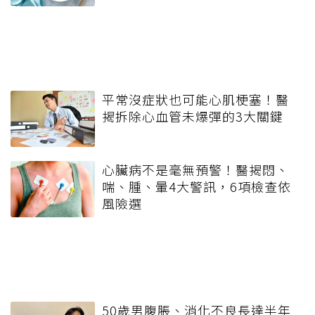
平常沒症狀也可能心肌梗塞！醫
揭拆除心血管未爆彈的3大關鍵
心臟病不是毫無預警！醫揭悶、
喘、腫、暈4大警訊，6項檢查依
風險選
50歲男腹脹、消化不良長達半年