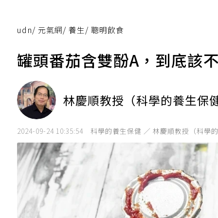
udn
/
元氣網
/
養生
/
聰明飲食
罐頭番茄含雙酚A，到底該
林慶順教授（科學的養生保
2024-09-24 10:35:54
科學的養生保健 ／ 林慶順教授（科學