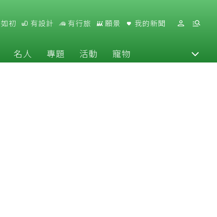
好如初
有設計
有行旅
願景
我的新聞
名人
專題
活動
寵物