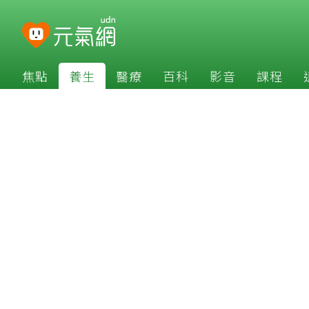
焦點
養生
醫療
百科
影音
課程