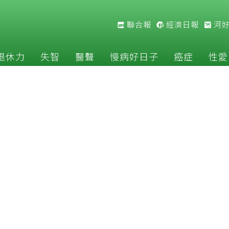
聯合報
經濟日報
河
退休力
失智
醫聲
慢病好日子
癌症
性愛