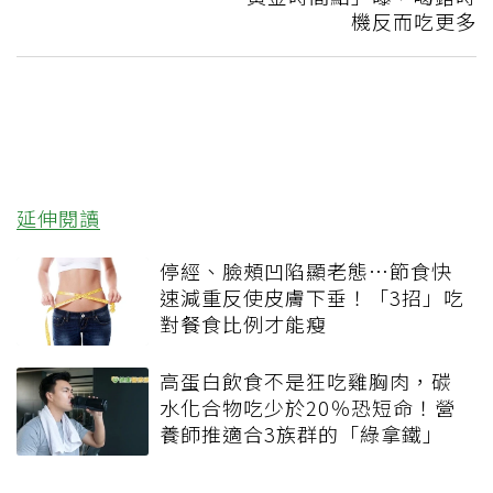
機反而吃更多
延伸閱讀
停經、臉頰凹陷顯老態…節食快
速減重反使皮膚下垂！「3招」吃
對餐食比例才能瘦
高蛋白飲食不是狂吃雞胸肉，碳
水化合物吃少於20％恐短命！營
養師推適合3族群的「綠拿鐵」