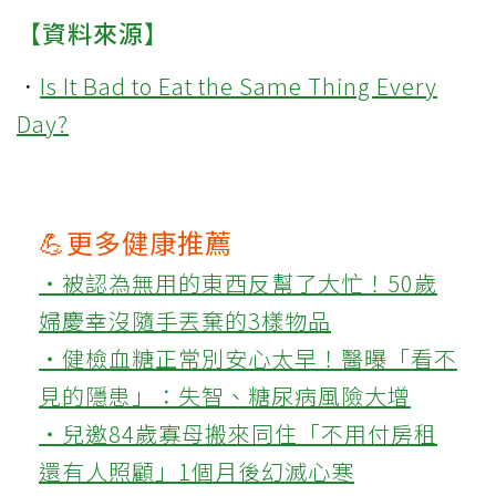
【資料來源】
．
Is It Bad to Eat the Same Thing Every
Day?
💪更多健康推薦
‧被認為無用的東西反幫了大忙！50歲
婦慶幸沒隨手丟棄的3樣物品
‧健檢血糖正常別安心太早！醫曝「看不
見的隱患」：失智、糖尿病風險大增
‧兒邀84歲寡母搬來同住「不用付房租
還有人照顧」1個月後幻滅心寒