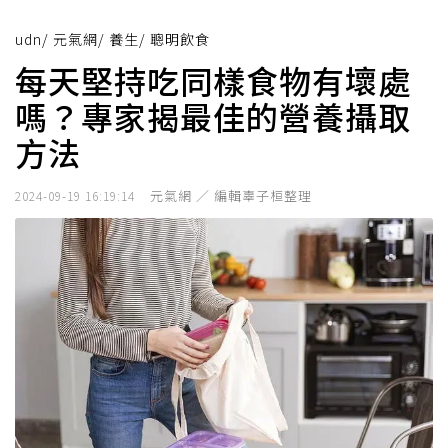
udn
/
元氣網
/
養生
/
聰明飲食
每天堅持吃同樣食物有壞處
嗎？專家揭最佳的營養攝取
方法
元氣網 ／ 編輯辜子桓整理
2024-09-19 16:19:14