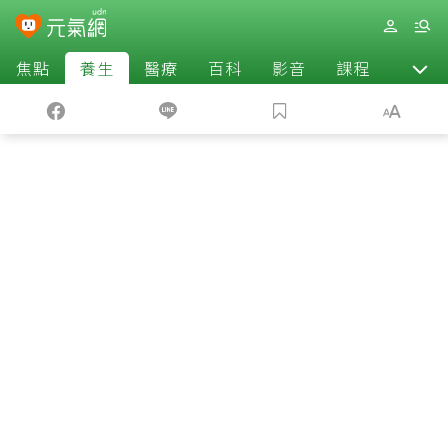
焦點
養生
醫療
百科
影音
課程
退休