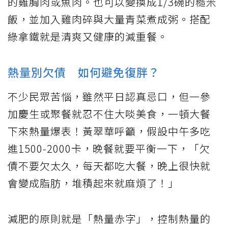
的雞胸肉或魚肉。也可以變換成1/3碗的糙米
飯，並加入雞肉碎與大量青菜煮成粥。搭配
綠拿鐵就是清爽又健康的減重餐。
熱量別欠債 如何避免復胖？
不少民眾苦惱，雖然平日認真忌口，但一參
加慶生或聚餐就忍不住大啖美食，一頓大餐
下來熱量爆表！黃翠華呼籲，假設中午多吃
進1500-2000卡，晚餐就要平衡一下，「欠
債不要欠太久，每天都吃大餐，晚上很快就
會變成脂肪，堆積起來就麻煩了！」
減肥的原則就是「熱量赤字」，控制熱量的