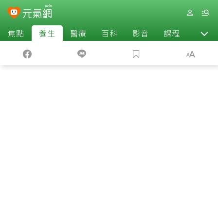
焦點
養生
醫療
百科
影音
課程
退休