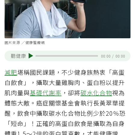
圖片來源 ／健康醫療網
聽健康
00:00
/
00:00
減肥
堪稱國民課題，不少健身族熱衷「高蛋
白飲食」，攝取大量雞胸肉、蛋白粉以提升
肌肉量與
基礎代謝率
，卻將
碳水化合物
視為
體態大敵。癌症關懷基金會執行長黃翠華提
醒，飲食中攝取碳水化合物比例少於20％恐
「短命」！正確的高蛋白飲食是攝取為自身
體重1.5～2倍的蛋白質克數，才能健康增