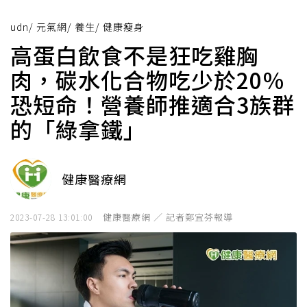
udn
/
元氣網
/
養生
/
健康瘦身
高蛋白飲食不是狂吃雞胸
肉，碳水化合物吃少於20％
恐短命！營養師推適合3族群
的「綠拿鐵」
健康醫療網
健康醫療網 ／ 記者鄭宜芬報導
2023-07-28 13:01:00