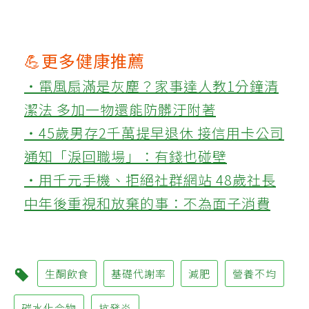
💪更多健康推薦
‧電風扇滿是灰塵？家事達人教1分鐘清
潔法 多加一物還能防髒汙附著
‧45歲男存2千萬提早退休 接信用卡公司
通知「淚回職場」：有錢也碰壁
‧用千元手機、拒絕社群網站 48歲社長
中年後重視和放棄的事：不為面子消費
生酮飲食
基礎代謝率
減肥
營養不均
碳水化合物
抗發炎