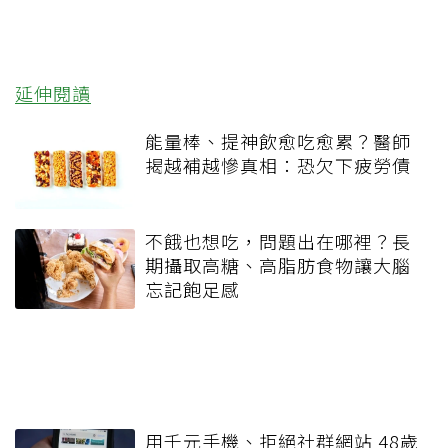
延伸閱讀
能量棒、提神飲愈吃愈累？醫師
揭越補越慘真相：恐欠下疲勞債
不餓也想吃，問題出在哪裡？長
期攝取高糖、高脂肪食物讓大腦
忘記飽足感
用千元手機、拒絕社群網站 48歲