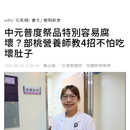
udn
/
元氣網
/
養生
/
聰明飲食
中元普度祭品特別容易腐
壞？部桃營養師教4招不怕吃
壞肚子
聯合報 ／ 記者鄭國樑／桃園即時報導
2024-08-16 12:09:50