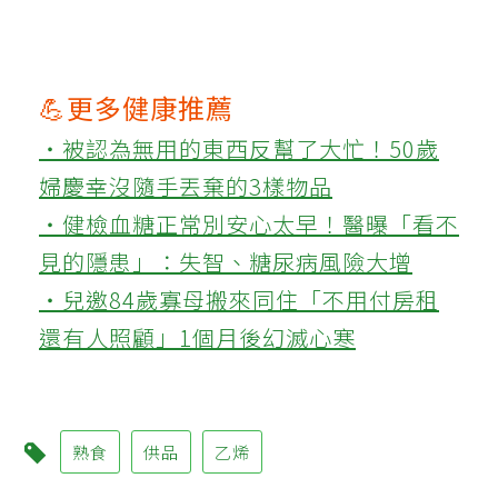
💪更多健康推薦
‧被認為無用的東西反幫了大忙！50歲
婦慶幸沒隨手丟棄的3樣物品
‧健檢血糖正常別安心太早！醫曝「看不
見的隱患」：失智、糖尿病風險大增
‧兒邀84歲寡母搬來同住「不用付房租
還有人照顧」1個月後幻滅心寒
熟食
供品
乙烯