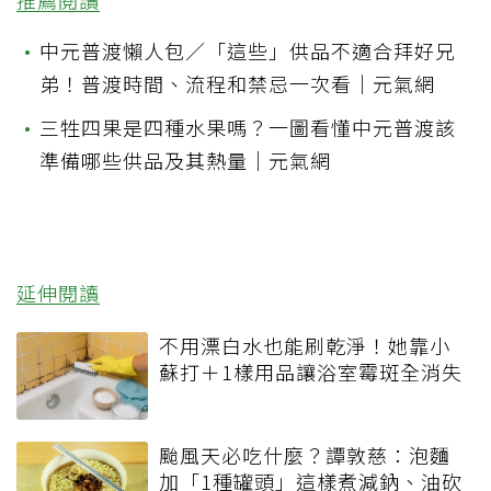
推薦閱讀
•
中元普渡懶人包／「這些」供品不適合拜好兄
弟！普渡時間、流程和禁忌一次看｜元氣網
•
三牲四果是四種水果嗎？一圖看懂中元普渡該
準備哪些供品及其熱量｜元氣網
延伸閱讀
不用漂白水也能刷乾淨！她靠小
蘇打＋1樣用品讓浴室霉斑全消失
颱風天必吃什麼？譚敦慈：泡麵
加「1種罐頭」這樣煮減鈉、油砍