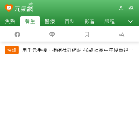
焦點
養生
醫療
百科
影音
課程
退休
用千元手機、拒絕社群網站 48歲社長中年後重視和
快訊
放棄的事：不為面子消費