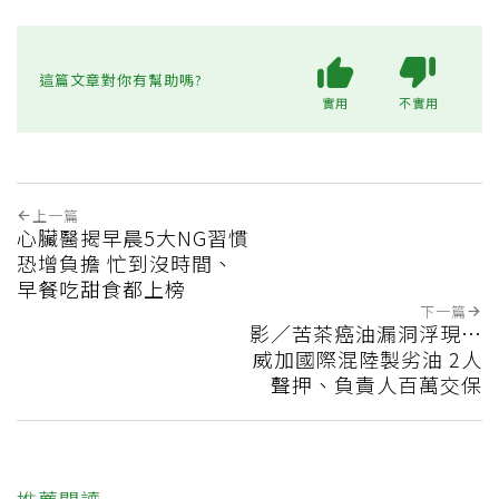
這篇文章對你有幫助嗎?
實用
不實用
上一篇
心臟醫揭早晨5大NG習慣
恐增負擔 忙到沒時間、
早餐吃甜食都上榜
下一篇
影／苦茶癌油漏洞浮現…
威加國際混陸製劣油 2人
聲押、負責人百萬交保