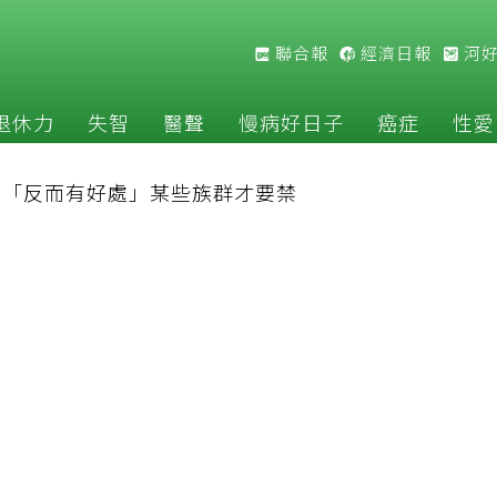
聯合報
經濟日報
河
退休力
失智
醫聲
慢病好日子
癌症
性愛
揭「反而有好處」某些族群才要禁