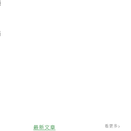
議
而
驗
-
看更多
最新文章