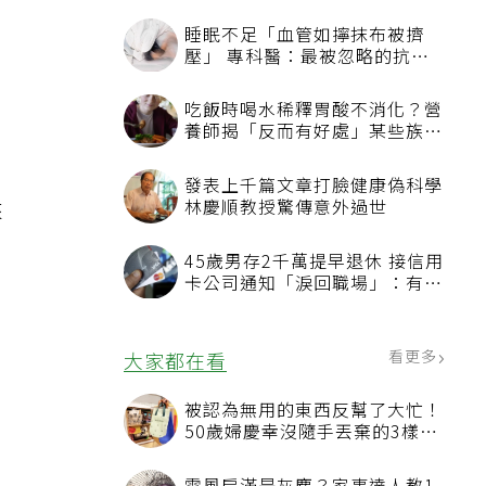
睡眠不足「血管如擰抹布被擠
，
壓」 專科醫：最被忽略的抗老
方法
吃飯時喝水稀釋胃酸不消化？營
養師揭「反而有好處」某些族群
才要禁
發表上千篇文章打臉健康偽科學
來
林慶順教授驚傳意外過世
，
45歲男存2千萬提早退休 接信用
卡公司通知「淚回職場」：有錢
也碰壁
看更多
大家都在看
被認為無用的東西反幫了大忙！
50歲婦慶幸沒隨手丟棄的3樣物
品