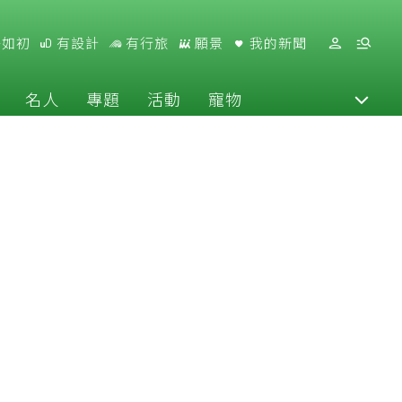
好如初
有設計
有行旅
願景
我的新聞
名人
專題
活動
寵物