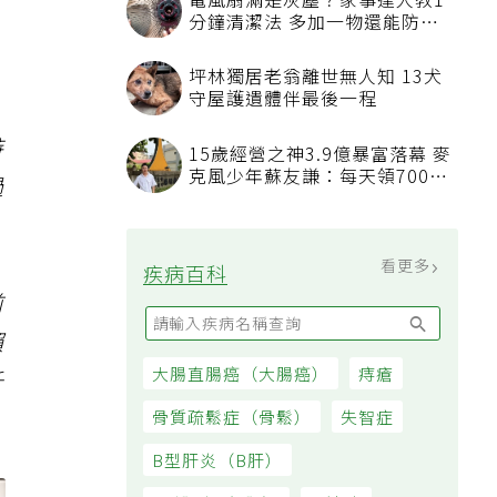
電風扇滿是灰塵？家事達人教1
分鐘清潔法 多加一物還能防髒
汙附著
坪林獨居老翁離世無人知 13犬
守屋護遺體伴最後一程
特
15歲經營之神3.9億暴富落幕 麥
克風少年蘇友謙：每天領700元
過
過日子
看更多
疾病百科
前
賴
大腸直腸癌（大腸癌）
痔瘡
千
骨質疏鬆症（骨鬆）
失智症
B型肝炎（B肝）