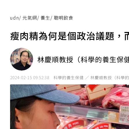
udn
/
元氣網
/
養生
/
聰明飲食
瘦肉精為何是個政治議題，
林慶順教授（科學的養生保
2024-02-15 09:52:38
科學的養生保健 ／ 林慶順教授（科學