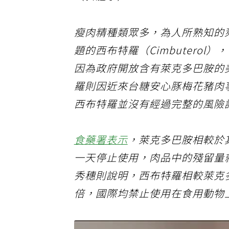
（斜體字）：
瘦肉精種類眾多，為人所熟知的萊克
題的西布特羅（Cimbutero
因為政府開放含有萊克多巴胺的
羅則因近來台糖安心豚梅花豬肉
西布特羅並沒有經過完整的風險
食藥署表示
，萊克多巴胺相較於
一天停止使用，肉品中的殘留量
秀穗則說明，西布特羅相較萊克
倍，國際均禁止使用在食用動物