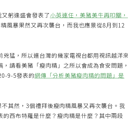
而我又躬逢盛會發表了
小英連任，美豬美牛再叩關
肉精風暴果然又再次襲台，而我也應景從8月到12
前兇猛，所以連台灣的幾家電視台都用視訊越洋
稿，請看美豬「瘦肉精」之所以會成為食安問題
-9-5發表的
網傳「分析美豬瘦肉精的問題」是
，而果不其然，3個禮拜後瘦肉精風暴又再次襲台。我
2-6發表的西布特羅是什麼？瘦肉精是什麼？其中兩段