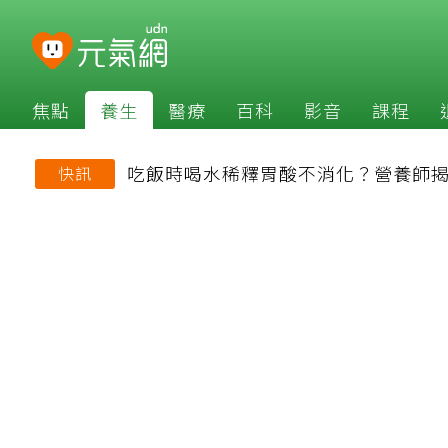
焦點
養生
醫療
百科
影音
課程
吃飯時喝水稀釋胃酸不消化？營養師
快訊