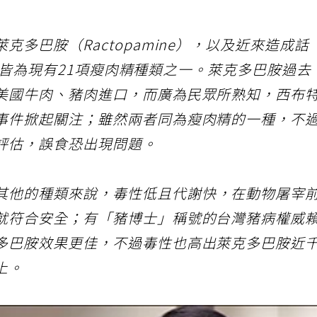
多巴胺（Ractopamine），以及近來造成話
l），皆為現有21項瘦肉精種類之一。萊克多巴胺過去
美國牛肉、豬肉進口，而廣為民眾所熟知，西布
事件掀起關注；雖然兩者同為瘦肉精的一種，不
評估，誤食恐出現問題。
其他的種類來說，毒性低且代謝快，在動物屠宰
就符合安全；有「豬博士」稱號的台灣豬病權威
多巴胺效果更佳，不過毒性也高出萊克多巴胺近
上。